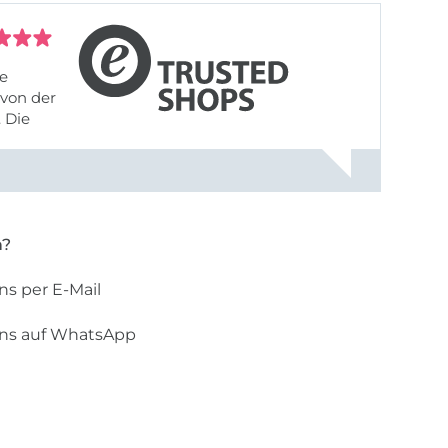
fe
von der
 Die
liefert,
nach
einer Email mit der Bitte um ...
n?
ns per E-Mail
uns auf WhatsApp