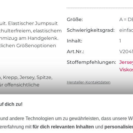
Größe:
A = DE
it. Elastischer Jumpsuit
Schwierigkeitsgrad:
einfa
chulterfreiem, elastischem
Gummizug am Handgelenk.
Inhalt:
1
zlichen Größenoptionen
Art.Nr.:
V204
Stoffempfehlungen:
Jerse
Visko
 Krepp, Jersey, Spitze,
Hersteller-Kontaktdaten
ür offensichtliche
f dich zu!
nzösische Kurzanleitung
 und andere Technologien um zu gewährleisten, dass unsere 
zererfahrung mit
für dich relevanten Inhalten
und
personalisi