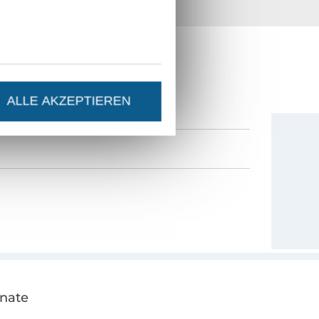
36 Jahre Erfahrung
ESTEN STAND SEIN?
0% Gutschein
als Dankeschön.
ALLE AKZEPTIEREN
onate