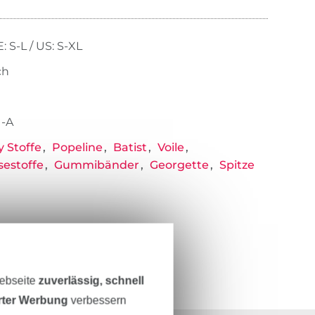
: S-L / US: S-XL
ch
1-A
y Stoffe
Popeline
Batist
Voile
sestoffe
Gummibänder
Georgette
Spitze
Webseite
zuverlässig, schnell
erter Werbung
verbessern