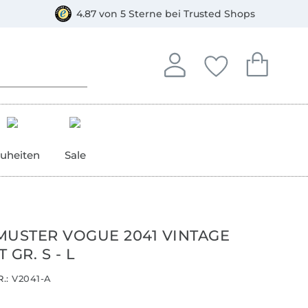
orkasse
4.87 von 5 Sterne bei Trusted Shops
In deinem Konto anmelden o
Du hast keine Artike
Du hast kein
Anmelden
Deine Favorite
Dein W
uheiten
Sale
MUSTER VOGUE 2041 VINTAGE
 GR. S - L
.:
V2041-A