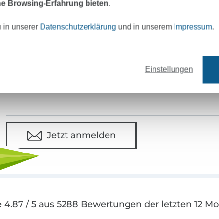
e Browsing-Erfahrung bieten
.
eter Stoff versandfertig
Über 80000 zufriedene Kunden
u in unserer
Datenschutzerklärung
und in unserem
Impressum
.
MÖCHTEST DU IMMER AUF DEM NEU
Sei immer auf dem neuesten Stand & erhalte einen
1
Einstellungen
Deine Mail-Adresse
Jetzt anmelden
 4.87 / 5 aus 5288 Bewertungen der letzten 12 M