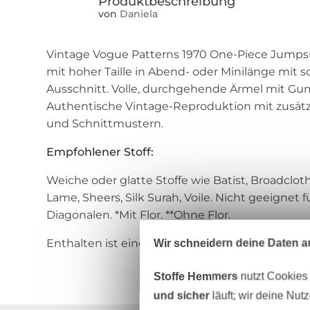
von
Daniela
Vintage Vogue Patterns 1970 One-Piece Jumpsu
mit hoher Taille in Abend- oder Minilänge mit s
Ausschnitt. Volle, durchgehende Ärmel mit 
Authentische Vintage-Reproduktion mit zusät
und Schnittmustern.
Empfohlener Stoff:
Weiche oder glatte Stoffe wie Batist, Broadcloth,
Lame, Sheers, Silk Surah, Voile. Nicht geeignet f
Diagonalen. *Mit Flor. **Ohne Flor.
Wir schneidern deine Daten au
Enthalten ist eine deutsche, englische und fra
Stoffe Hemmers
nutzt Cookies
und sicher
läuft; wir deine Nut