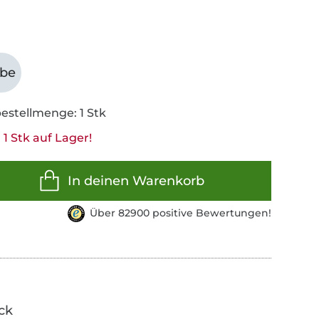
abe
estellmenge: 1 Stk
1 Stk auf Lager!
In deinen Warenkorb
Über 82900 positive Bewertungen!
ick