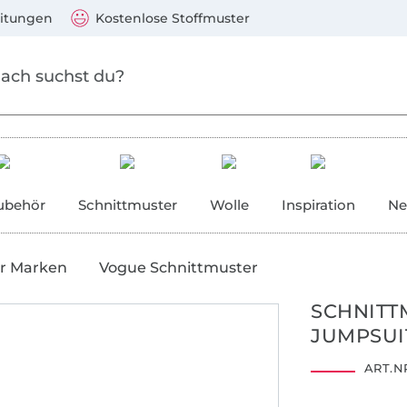
Zum Hauptinhalt springen
Weiter zur Suche
)
Visa, Mastercard, PayPal, Giropay, Kauf auf Rechnung, V
eitungen
Kostenlose Stoffmuster
ubehör
Schnittmuster
Wolle
Inspiration
Ne
r Marken
Vogue Schnittmuster
SCHNITT
JUMPSUIT
ART.NR