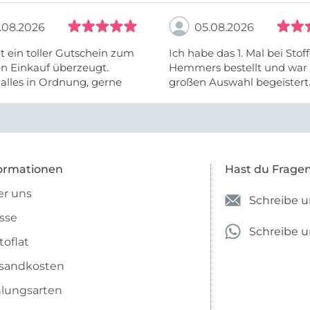
.08.2026
05.08.2026
t ein toller Gutschein zum
Ich habe das 1. Mal bei Stof
n Einkauf überzeugt.
Hemmers bestellt und war 
alles in Ordnung, gerne
großen Auswahl begeistert.
Ware wurde auch schnell ge
leider fehlte ein Teil. Aber 
ormationen
Hast du Frage
r uns
Schreibe u
sse
Schreibe 
toflat
sandkosten
lungsarten