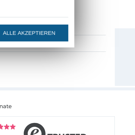
ESTEN STAND SEIN?
0% Gutschein
als Dankeschön.
ALLE AKZEPTIEREN
onate