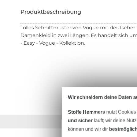
Tolles Schnittmuster von Vogue mit deutscher 
Damenkleid in zwei Längen. Es handelt sich um
- Easy - Vogue - Kollektion.
Wir schneidern deine Daten au
Stoffe Hemmers
nutzt Cookies
und sicher
läuft; wir deine Nut
Über 1.8 Millionen M
können und wir dir
bestmöglich