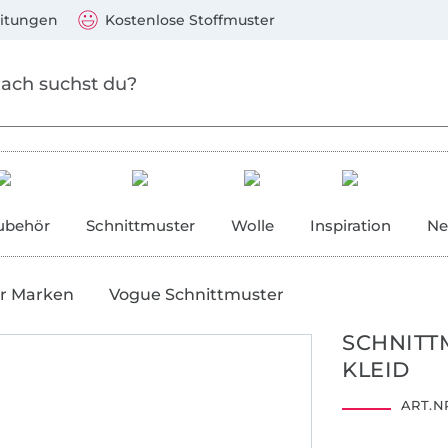
Zum Hauptinhalt springen
Weiter zur Suche
)
Visa, Mastercard, PayPal, Giropay, Kauf auf Rechnung, V
eitungen
Kostenlose Stoffmuster
ubehör
Schnittmuster
Wolle
Inspiration
Ne
r Marken
Vogue Schnittmuster
SCHNITT
KLEID
ART.NR