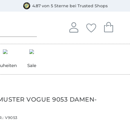
orkasse
4.87 von 5 Sterne bei Trusted Shops
In deinem Konto anmelden o
Du hast keine Artike
Du hast kein
Anmelden
Deine Favorite
Dein W
uheiten
Sale
MUSTER VOGUE 9053 DAMEN-
.:
V9053