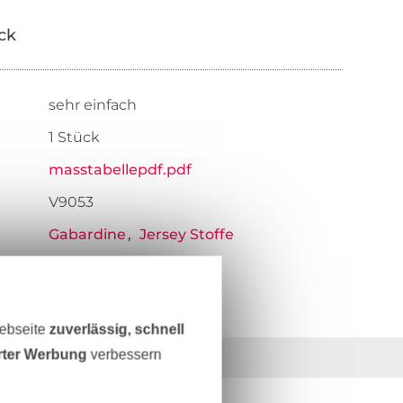
ick
sehr einfach
1 Stück
masstabellepdf.pdf
V9053
Gabardine
Jersey Stoffe
Webseite
zuverlässig, schnell
erter Werbung
verbessern
36 Jahre Erfahrung