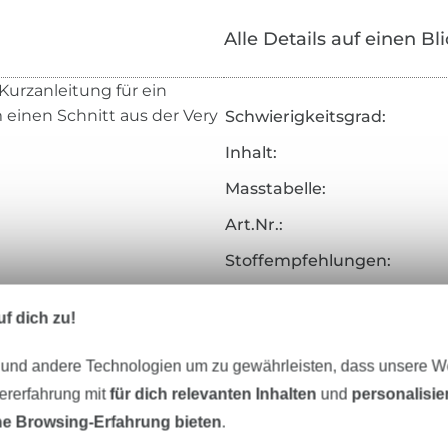
Alle Details auf einen Bl
Kurzanleitung für ein
 einen Schnitt aus der Very
Schwierigkeitsgrad:
Inhalt:
Masstabelle:
Art.Nr.:
Stoffempfehlungen:
Hersteller-Kontaktdaten
f dich zu!
 und andere Technologien um zu gewährleisten, dass unsere 
zererfahrung mit
für dich relevanten Inhalten
und
personalisi
eter Stoff versandfertig
Über 80000 zufriedene Kunden
e Browsing-Erfahrung bieten
.