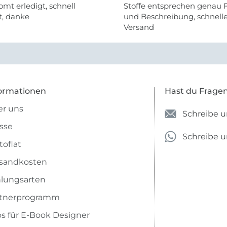
omt erledigt, schnell
Stoffe entsprechen genau 
t, danke
und Beschreibung, schnell
Versand
ormationen
Hast du Frage
r uns
Schreibe u
sse
Schreibe 
toflat
sandkosten
lungsarten
rtnerprogramm
os für E-Book Designer