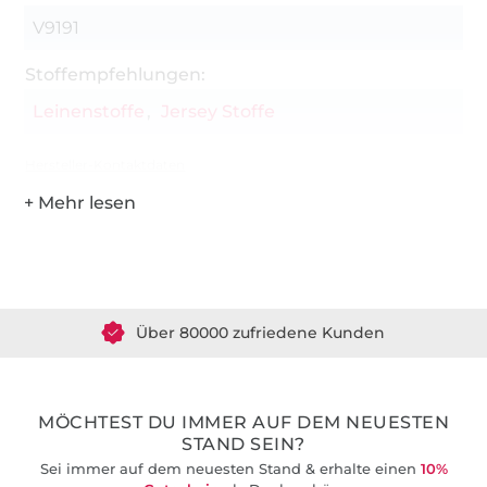
V9191
Stoffempfehlungen:
Leinenstoffe
Jersey Stoffe
Hersteller-Kontaktdaten
Über 1.8 Millionen Meter Stoff versandfertig
Über 80000 zufriedene Kunden
36 Jahre Erfahrung
MÖCHTEST DU IMMER AUF DEM NEUESTEN
STAND SEIN?
Sei immer auf dem neuesten Stand & erhalte einen
10%