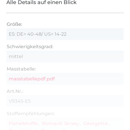
Alle Details auf einen Blick
Größe:
E5: DE= 40-48/ US= 14-22
Schwierigkeitsgrad:
mittel
Masstabelle:
masstabellepdf.pdf
Art.Nr.:
V9345-E5
Stoffempfehlungen:
Flanellstoffe
Romanit Jersey
Georgette