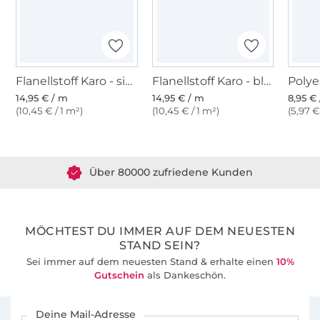
Flanellstoff Karo - signalrot
Flanellstoff Karo - blau-rot
14,95 € / m
14,95 € / m
8,95 €
(10,45 € / 1 m²)
(10,45 € / 1 m²)
(5,97 €
Über 1.8 Millionen Meter Stoff versandfertig
Über 80000 zufriedene Kunden
36 Jahre Erfahrung
MÖCHTEST DU IMMER AUF DEM NEUESTEN
STAND SEIN?
Sei immer auf dem neuesten Stand & erhalte einen
10%
Gutschein
als Dankeschön.
Für den Stoffe Hemmers Newsletter anmelden
Deine Mail-Adresse