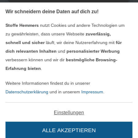
Wir schneidern deine Daten auf dich zu!
Bestellung widerrufen
Stoffe Hemmers
nutzt Cookies und andere Technologien um
zu gewährleisten, dass unsere Webseite
zuverlässig,
Finde mehr Inspiration
schnell und sicher
läuft; wir deine Nutzererfahrung mit
für
dich relevanten Inhalten
und
personalisierter Werbung
verbessern können und wir dir
bestmögliche Browsing-
Erfahrung bieten
.
Weitere Informationen findest du in unserer
Datenschutzerklärung
und in unserem
Impressum
.
Einstellungen
In den niederländischen Sh
In den französisch
Nederlands
Français
(France)
ALLE AKZEPTIEREN