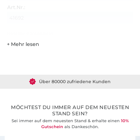
Art.Nr.:
41692
Hersteller-Kontaktdaten
Über 1.8 Millionen Meter Stoff versandfertig
Über 80000 zufriedene Kunden
36 Jahre Erfahrung
MÖCHTEST DU IMMER AUF DEM NEUESTEN
STAND SEIN?
Sei immer auf dem neuesten Stand & erhalte einen
10%
Gutschein
als Dankeschön.
Für den Stoffe Hemmers Newsletter anmelden