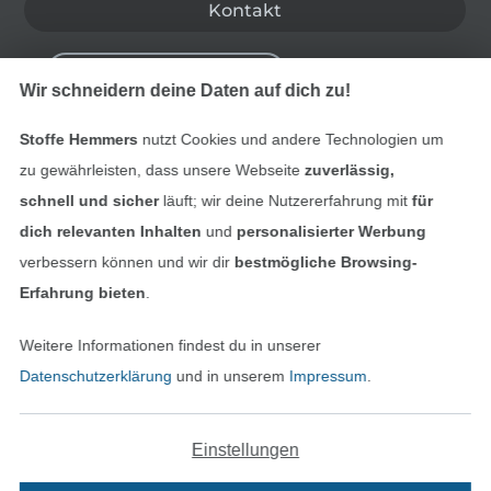
Kontakt
Bestellung widerrufen
Wir schneidern deine Daten auf dich zu!
Stoffe Hemmers
nutzt Cookies und andere Technologien um
Finde mehr Inspiration
zu gewährleisten, dass unsere Webseite
zuverlässig,
schnell und sicher
läuft; wir deine Nutzererfahrung mit
für
dich relevanten Inhalten
und
personalisierter Werbung
verbessern können und wir dir
bestmögliche Browsing-
Erfahrung bieten
.
Weitere Informationen findest du in unserer
Datenschutzerklärung
und in unserem
Impressum
.
Einstellungen
In den niederländischen Sh
In den französisch
Nederlands
Français
(France)