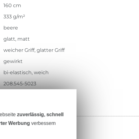
160 cm
333 g/m²
beere
glatt, matt
weicher Griff, glatter Griff
gewirkt
bi-elastisch, weich
208.545-5023
Webseite
zuverlässig, schnell
erter Werbung
verbessern