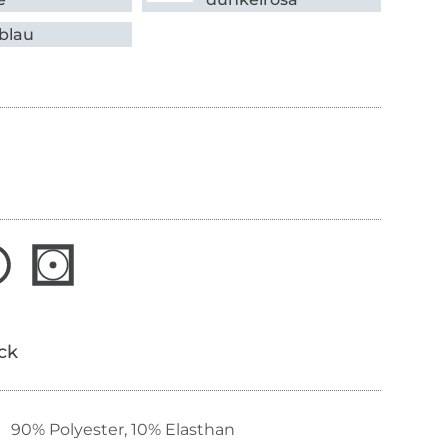
lblau
ick
90% Polyester, 10% Elasthan