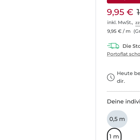
9,95 €
inkl. MwSt.,
zz
9,95 € / m
(Gr
Heute bes
dir.
Deine indiv
0,5 m
1 m