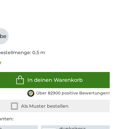
abe
estellmenge: 0,5 m
r
In deinen Warenkorb
Über 82900 positive Bewertungen!
anten:
e
dunkelrosa