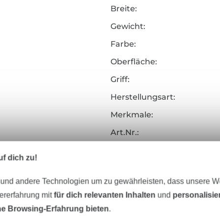
Breite:
Gewicht:
Farbe:
Oberfläche:
Griff:
Herstellungsart:
Merkmale:
Art.Nr.:
Hersteller-Kontaktdaten
f dich zu!
 und andere Technologien um zu gewährleisten, dass unsere 
zererfahrung mit
für dich relevanten Inhalten
und
personalisi
Unser Tipp: Das passt dazu
e Browsing-Erfahrung bieten
.