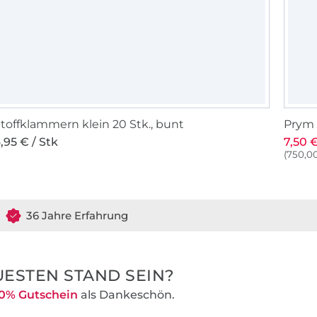
toffklammern klein 20 Stk., bunt
Prym 
,95 € / Stk
7,50 €
(750,00
36 Jahre Erfahrung
ESTEN STAND SEIN?
0% Gutschein
als Dankeschön.