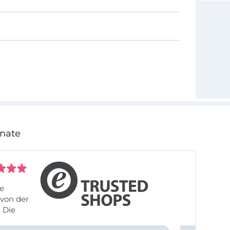
onate
fe
von der
 Die
liefert,