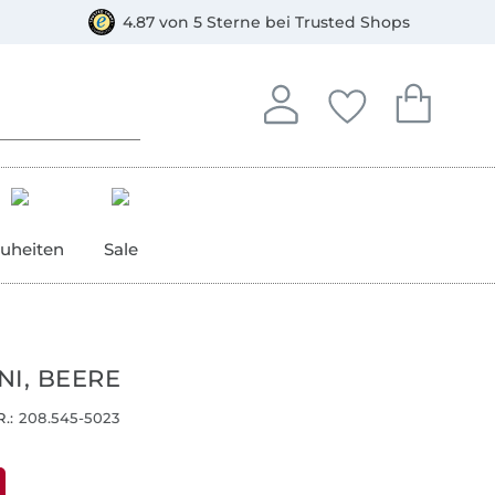
orkasse
4.87 von 5 Sterne bei Trusted Shops
In deinem Konto anmelden o
Du hast keine Artike
Du hast kein
Anmelden
Deine Favorite
Dein W
uheiten
Sale
NI, BEERE
.:
208.545-5023