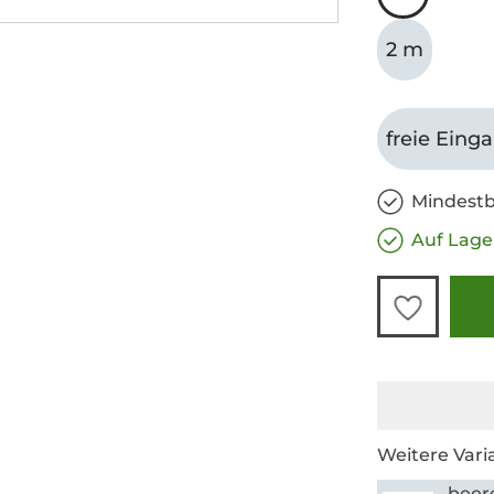
2 m
freie Eing
Mindestb
Auf Lage
Weitere Vari
beer