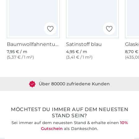
Baumwollfahnentuch, royalblau
Satinstoff blau
7,95 € / m
4,95 € / m
8,70 € 
(5,37 € / 1 m²)
(3,41 € / 1 m²)
(435,00
Über 1.8 Millionen Meter Stoff versandfertig
Über 80000 zufriedene Kunden
36 Jahre Erfahrung
MÖCHTEST DU IMMER AUF DEM NEUESTEN
STAND SEIN?
Sei immer auf dem neuesten Stand & erhalte einen
10%
Gutschein
als Dankeschön.