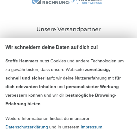
Unsere Versandpartner
Wir schneidern deine Daten auf dich zu!
Stoffe Hemmers
nutzt Cookies und andere Technologien um
In den deutschen Shop wechseln (aktuell gewählt
zu gewährleisten, dass unsere Webseite
zuverlässig,
schnell und sicher
läuft; wir deine Nutzererfahrung mit
für
Impressum
dich relevanten Inhalten
und
personalisierter Werbung
verbessern können und wir dir
bestmögliche Browsing-
AGB
Erfahrung bieten
.
Datenschutz
Weitere Informationen findest du in unserer
Datenschutzerklärung
und in unserem
Impressum
.
Widerrufsrecht