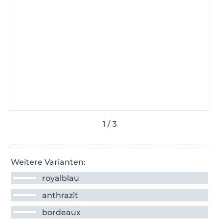
Weitere Varianten:
royalblau
anthrazit
bordeaux