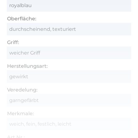
royalblau
Oberfläche:
durchscheinend, texturiert
Griff:
weicher Griff
Herstellungsart:
gewirkt
Veredelung:
garngefärbt
Merkmale:
weich, fein, festlich, leicht
Art.Nr.: