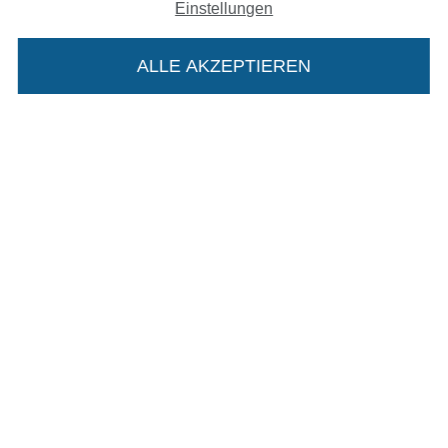
AGB
Einstellungen
Datenschutz
ALLE AKZEPTIEREN
Widerrufsrecht
Kontakt
Bestellung widerrufen
Die Stoffe Hemmers Portoflat:
Beschreibung:
Finde mehr Inspiration
Beim Kauf der Portoflat bekommst du sechs
Monate versandkostenfreie Lieferung ab einem
Bestellwert von 15€. Sie ist nicht als Gast
bestellbar und hat eine Mindestlaufzeit von 6
Monaten, danach läuft sie automatisch aus.