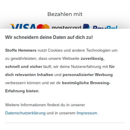
Bezahlen mit
Wir schneidern deine Daten auf dich zu!
Stoffe Hemmers
nutzt Cookies und andere Technologien um
zu gewährleisten, dass unsere Webseite
zuverlässig,
Unsere Versandpartner
schnell und sicher
läuft; wir deine Nutzererfahrung mit
für
dich relevanten Inhalten
und
personalisierter Werbung
verbessern können und wir dir
bestmögliche Browsing-
Erfahrung bieten
.
In den deutschen Shop wechseln (aktuell gewählt
Weitere Informationen findest du in unserer
Datenschutzerklärung
und in unserem
Impressum
.
Impressum