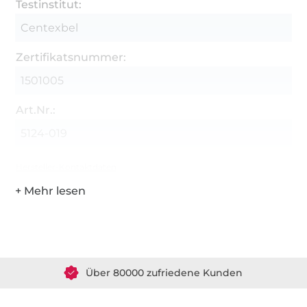
Testinstitut:
Centexbel
Zertifikatsnummer:
1501005
Art.Nr.:
5124-019
Hersteller-Kontaktdaten
Über 1.8 Millionen Meter Stoff versandfertig
Über 80000 zufriedene Kunden
36 Jahre Erfahrung