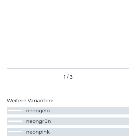
Weitere Varianten:
neongelb
neongrün
neonpink