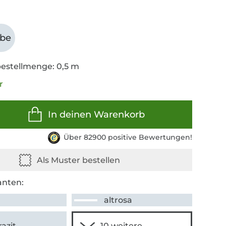
abe
estellmenge: 0,5 m
r
In deinen Warenkorb
Über 82900 positive Bewertungen!
anten:
altrosa
azit