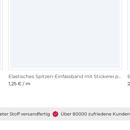
Elastisches Spitzen-Einfassband mit Stickerei pink 12 mm
B
1,25 € / m
2
eter Stoff versandfertig
Über 80000 zufriedene Kunden