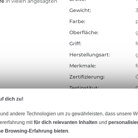
fe
in vielen angesagten
Gewicht:
Farbe:
Oberfläche:
Griff:
f
Herstellungsart:
Merkmale:
Zertifizierung:
Testinstitut:
Zertifikatsnummer:
f dich zu!
Art.Nr.:
 und andere Technologien um zu gewährleisten, dass unsere 
zererfahrung mit
für dich relevanten Inhalten
und
personalisi
Hersteller-Kontaktdaten
e Browsing-Erfahrung bieten
.