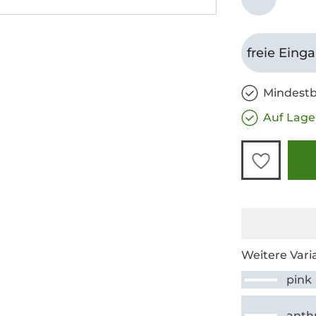
freie Eing
Mindestb
Auf Lage
Weitere Vari
pink
anthr