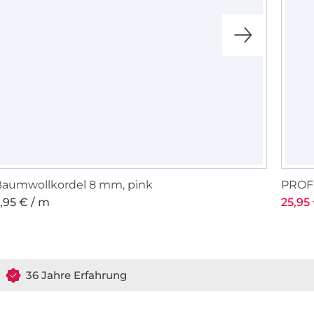
aumwollkordel 8 mm, pink
PROFE
,95 € / m
25,95 
36 Jahre Erfahrung