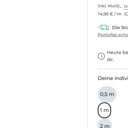
inkl. MwSt.,
zz
14,95 € / m
(G
Heute bes
dir.
Deine indiv
0,5 m
1 m
2 m