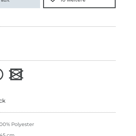
ick
100% Polyester
145 cm