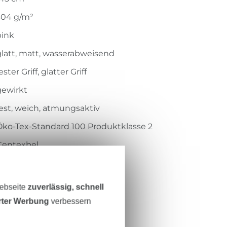
304 g/m²
pink
glatt, matt, wasserabweisend
ester Griff, glatter Griff
gewirkt
fest, weich, atmungsaktiv
Öko-Tex-Standard 100 Produktklasse 2
Centexbel
1711060
7004-017
Webseite
zuverlässig, schnell
erter Werbung
verbessern