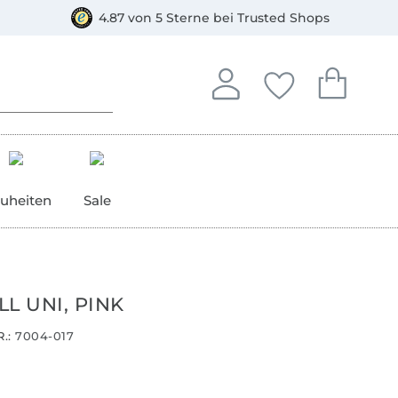
orkasse
4.87 von 5 Sterne bei Trusted Shops
In deinem Konto anmelden o
Du hast keine Artike
Du hast kein
Anmelden
Deine Favorite
Dein W
uheiten
Sale
L UNI, PINK
.:
7004-017