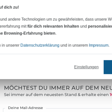
Herstellungsart:
f dich zu!
Veredelung:
 und andere Technologien um zu gewährleisten, dass unsere 
Merkmale:
zererfahrung mit
für dich relevanten Inhalten
und
personalisi
Art.Nr.:
e Browsing-Erfahrung bieten
.
Hersteller-Kontaktdaten
u in unserer
Datenschutzerklärung
und in unserem
Impressum
.
eter Stoff versandfertig
Über 80000 zufriedene Kunden
Einstellungen
MÖCHTEST DU IMMER AUF DEM NEU
Sei immer auf dem neuesten Stand & erhalte einen
1
Deine Mail-Adresse