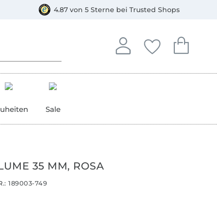
orkasse
4.87 von 5 Sterne bei Trusted Shops
In deinem Konto anmelden o
Du hast keine Artike
Du hast kein
Anmelden
Deine Favorite
Dein W
uheiten
Sale
BLUME 35 MM, ROSA
.:
189003-749