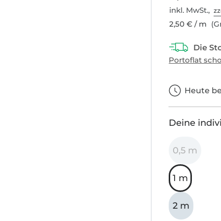
inkl. MwSt.,
zz
2,50 € / m
(Gr
Heute bes
Deine indiv
0,5 m
1 m
2 m