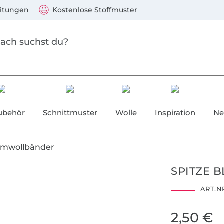
Zum Hauptinhalt springen
Weiter zur Suche
)
Visa, Mastercard, PayPal, Giropay, Kauf auf Rechnung, V
eitungen
Kostenlose Stoffmuster
ubehör
Schnittmuster
Wolle
Inspiration
Ne
mwollbänder
SPITZE 
ART.NR
2,50 €