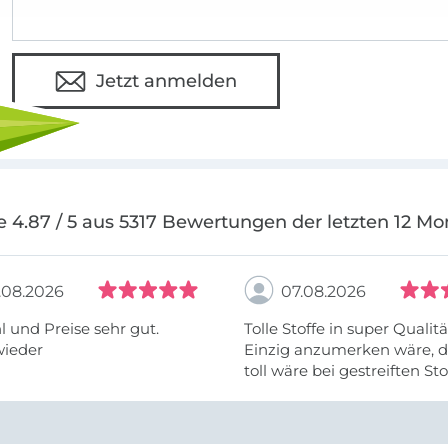
Jetzt anmelden
e 4.87 / 5 aus 5317 Bewertungen der letzten 12 Mo
.08.2026
07.08.2026
 und Preise sehr gut.
Tolle Stoffe in super Qualitä
wieder
Einzig anzumerken wäre, d
toll wäre bei gestreiften St
vielleicht längs- oder- quer
anzugeben. Mir ist es passie
ich nicht genug über die ...