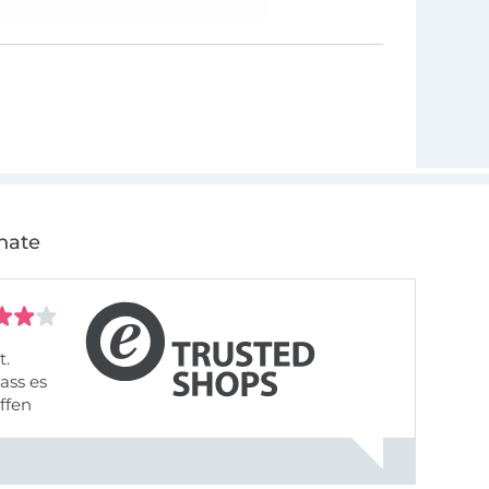
nate
t.
ass es
offen
gestreift
rt, dass