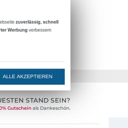
gewebt
bestickt
Webseite
zuverlässig, schnell
weich, leicht
erter Werbung
verbessern
189003-749
36 Jahre Erfahrung
ALLE AKZEPTIEREN
ESTEN STAND SEIN?
0% Gutschein
als Dankeschön.