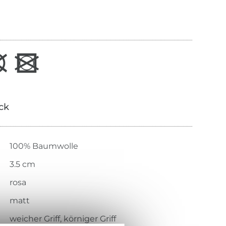
ick
100% Baumwolle
3.5 cm
rosa
matt
weicher Griff, körniger Griff