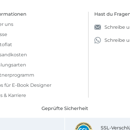
ormationen
Hast du Frage
r uns
Schreibe u
sse
Schreibe 
toflat
sandkosten
lungsarten
rtnerprogramm
os für E-Book Designer
s & Karriere
Geprüfte Sicherheit
SSL-Verschl