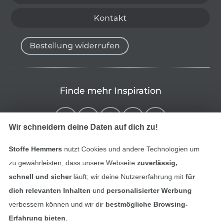
Kontakt
Bestellung widerrufen
Finde mehr Inspiration
Wir schneidern deine Daten auf dich zu!
Stoffe Hemmers
nutzt Cookies und andere Technologien um
zu gewährleisten, dass unsere Webseite
zuverlässig,
schnell und sicher
läuft; wir deine Nutzererfahrung mit
für
dich relevanten Inhalten
und
personalisierter Werbung
verbessern können und wir dir
bestmögliche Browsing-
In den niederländischen Sh
In den französisch
Nederlands
Français
Erfahrung bieten
.