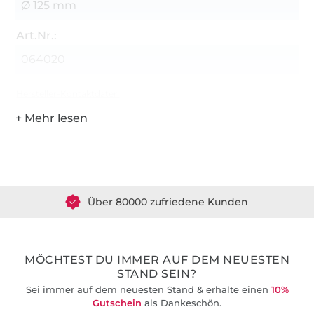
Ø 125 mm
Art.Nr.:
064020
Hersteller-Kontaktdaten
Über 1.8 Millionen Meter Stoff versandfertig
Über 80000 zufriedene Kunden
36 Jahre Erfahrung
MÖCHTEST DU IMMER AUF DEM NEUESTEN
STAND SEIN?
Sei immer auf dem neuesten Stand & erhalte einen
10%
Gutschein
als Dankeschön.