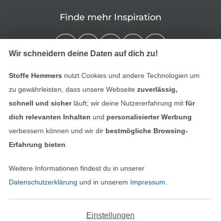
Finde mehr Inspiration
Wir schneidern deine Daten auf dich zu!
Stoffe Hemmers
nutzt Cookies und andere Technologien um
zu gewährleisten, dass unsere Webseite
zuverlässig,
schnell und sicher
läuft; wir deine Nutzererfahrung mit
für
dich relevanten Inhalten
und
personalisierter Werbung
verbessern können und wir dir
bestmögliche Browsing-
In den niederländischen Sh
In den französisch
Nederlands
Français
Erfahrung bieten
.
(France)
Weitere Informationen findest du in unserer
Deutsch
Datenschutzerklärung
und in unserem
Impressum
.
Alle Preise inkl. der gesetzl. MwSt.
Die durchgestrichenen Preise entsprechen dem
bisherigen Preis bei Stoffe Hemmers.
Einstellungen