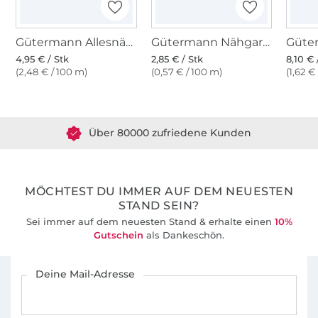
Gütermann Allesnäher (310) kobaltblau
Gütermann Nähgarn Toldi, 500 m, dunkelblau
4,95 € / Stk
2,85 € / Stk
8,10 € 
(2,48 € / 100 m)
(0,57 € / 100 m)
(1,62 €
Über 1.8 Millionen Meter Stoff versandfertig
Über 80000 zufriedene Kunden
36 Jahre Erfahrung
MÖCHTEST DU IMMER AUF DEM NEUESTEN
STAND SEIN?
Sei immer auf dem neuesten Stand & erhalte einen
10%
Gutschein
als Dankeschön.
Für den Stoffe Hemmers Newsletter anmelden
Deine Mail-Adresse