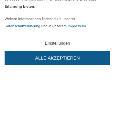
Unsere Versandpartner
Erfahrung bieten
.
Weitere Informationen findest du in unserer
Datenschutzerklärung
und in unserem
Impressum
.
In den deutschen Shop wechseln (aktuell gewählt
Einstellungen
Impressum
ALLE AKZEPTIEREN
AGB
Datenschutz
Widerrufsrecht
Die Stoffe Hemmers Portoflat:
Kontakt
Beschreibung:
Bestellung widerrufen