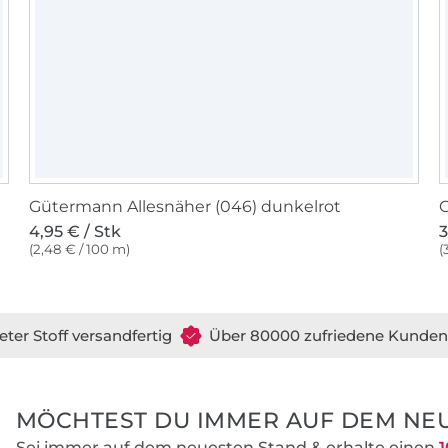
Gütermann Allesnäher (046) dunkelrot
G
4,95 € / Stk
3
(2,48 € / 100 m)
(
eter Stoff versandfertig
Über 80000 zufriedene Kunden
MÖCHTEST DU IMMER AUF DEM NEU
Sei immer auf dem neuesten Stand & erhalte einen
1