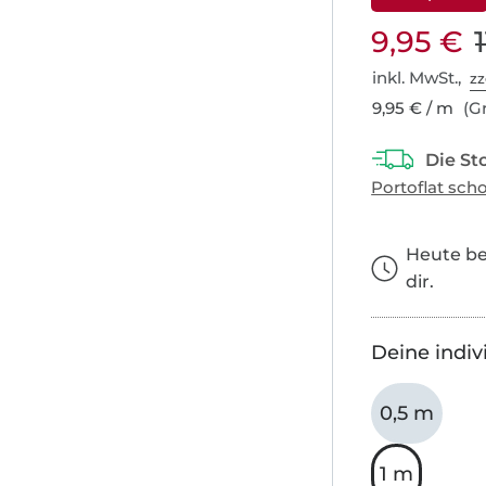
9,95 €
inkl. MwSt.,
zz
9,95 € / m
(Gr
Heute bes
dir.
Deine indiv
0,5 m
1 m