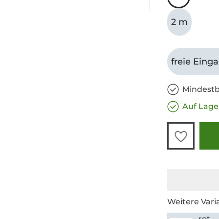
2 m
freie Eing
Mindestb
Auf Lage
Weitere Vari
rot