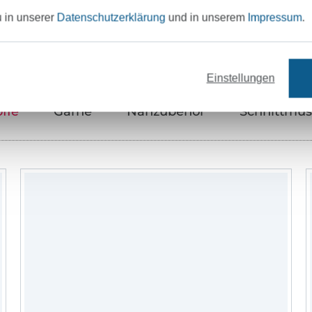
Unser Tipp: Das passt dazu
u in unserer
Datenschutzerklärung
und in unserem
Impressum
.
Einstellungen
offe
Garne
Nähzubehör
Schnittmus