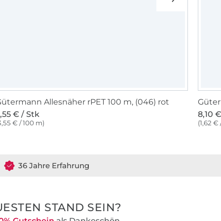
ütermann Allesnäher rPET 100 m, (046) rot
Güter
,55 € / Stk
8,10 €
3,55 € / 100 m)
(1,62 €
36 Jahre Erfahrung
ESTEN STAND SEIN?
0% Gutschein
als Dankeschön.