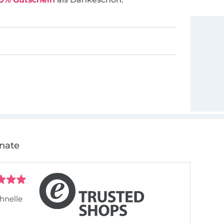
onate
hnelle