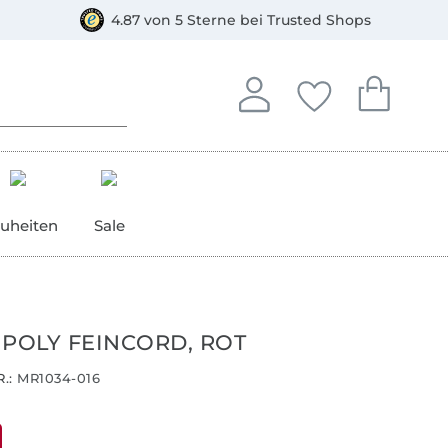
orkasse
4.87 von 5 Sterne bei Trusted Shops
In deinem Konto anmelden o
Du hast keine Artike
Du hast kein
Anmelden
Deine Favorite
Dein W
uheiten
Sale
 POLY FEINCORD, ROT
.:
MR1034-016