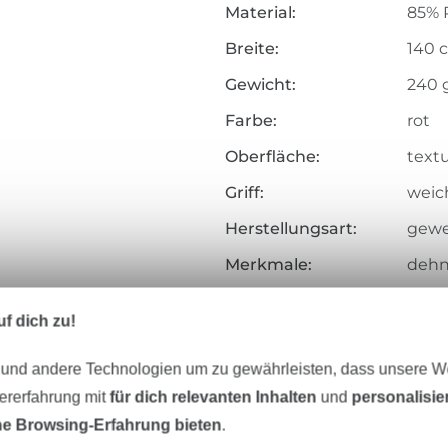
Material:
85% P
Breite:
140 
Gewicht:
240 
Farbe:
rot
Oberfläche:
textu
Griff:
weich
Herstellungsart:
gew
Merkmale:
dehnb
Art.Nr.:
MR10
f dich zu!
Hersteller-Kontaktdaten
 und andere Technologien um zu gewährleisten, dass unsere 
zererfahrung mit
für dich relevanten Inhalten
und
personalisi
e Browsing-Erfahrung bieten
.