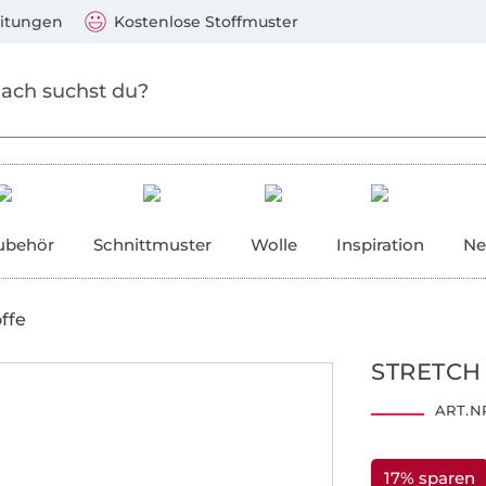
Zum Hauptinhalt springen
Weiter zur Suche
)
Visa, Mastercard, PayPal, Giropay, Kauf auf Rechnung, V
eitungen
Kostenlose Stoffmuster
ubehör
Schnittmuster
Wolle
Inspiration
Ne
ffe
STRETCH
ART.NR
17% sparen