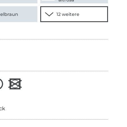
elbraun
ick