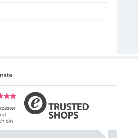
onate
rzester
ch bin