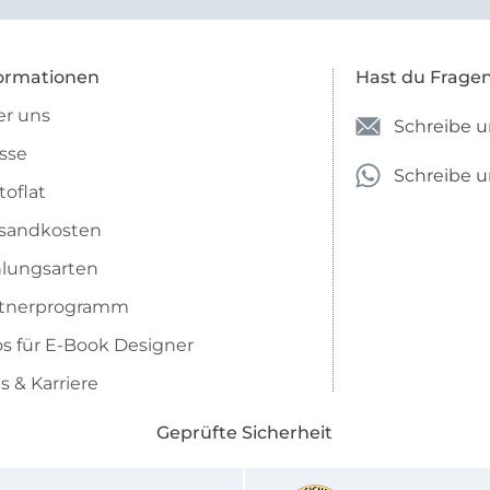
ormationen
Hast du Frage
r uns
Schreibe u
sse
Schreibe 
toflat
sandkosten
lungsarten
rtnerprogramm
os für E-Book Designer
s & Karriere
Geprüfte Sicherheit