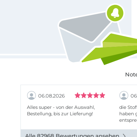
Note
06.08.2026
06
Alles super - von der Auswahl,
die Stof
Bestellung, bis zur Lieferung!
haben g
entspre
werde w
auch di
Alle 82968 Bewertungen ansehen