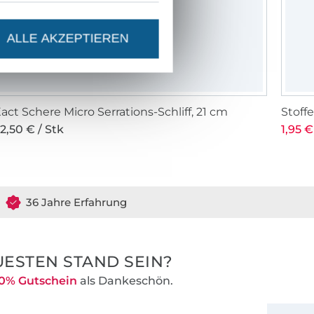
ALLE AKZEPTIEREN
act Schere Micro Serrations-Schliff, 21 cm
Stof
2,50 € / Stk
1,95 €
36 Jahre Erfahrung
ESTEN STAND SEIN?
0% Gutschein
als Dankeschön.