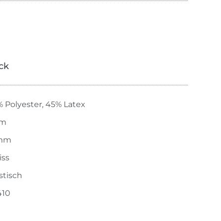
ick
 Polyester, 45% Latex
 m
mm
iss
stisch
410