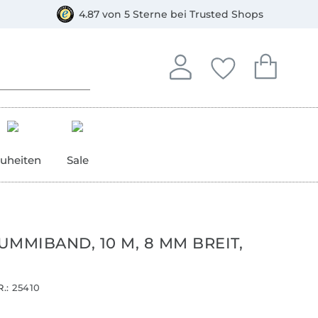
orkasse
4.87 von 5 Sterne bei Trusted Shops
In deinem Konto anmelden o
Du hast keine Artike
Du hast kein
Anmelden
Deine Favorite
Dein W
uheiten
Sale
MMIBAND, 10 M, 8 MM BREIT,
.:
25410