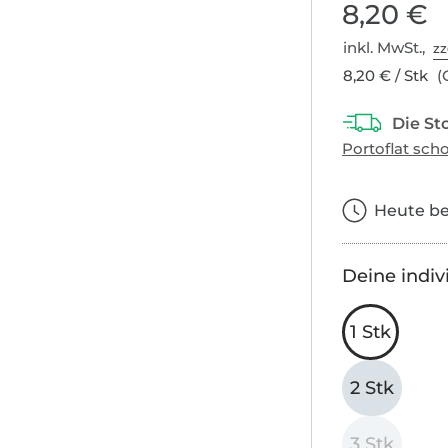
8,20 €
inkl. MwSt.,
zz
8,20 € / Stk
(
Heute bes
Deine indiv
1 Stk
2 Stk
3 Stk