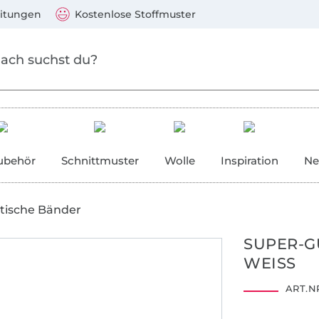
Zum Hauptinhalt springen
Weiter zur Suche
)
Visa, Mastercard, PayPal, Giropay, Kauf auf Rechnung, V
eitungen
Kostenlose Stoffmuster
ubehör
Schnittmuster
Wolle
Inspiration
Ne
stische Bänder
SUPER-GU
WEISS
ART.NR