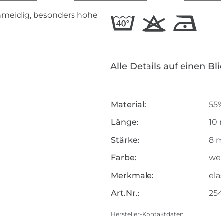
meidig, besonders hohe
Alle Details auf einen Bl
Material:
55%
Länge:
10
Stärke:
8 
Farbe:
we
Merkmale:
ela
Art.Nr.:
25
Hersteller-Kontaktdaten