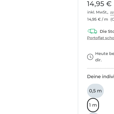
14,95 €
inkl. MwSt.,
zz
14,95 € / m
(G
Heute bes
dir.
Deine indiv
0,5 m
1 m