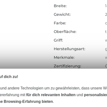
Breite:
Gewicht:
Farbe:
Oberfläche:
t
Griff:
w
Herstellungsart:
Merkmale:
w
Zertifizierung:
Testinstitut:
f dich zu!
Zertifikatsnummer:
 und andere Technologien um zu gewährleisten, dass unsere 
Art.Nr.:
zererfahrung mit
für dich relevanten Inhalten
und
personalisi
e Browsing-Erfahrung bieten
.
Hersteller-Kontaktdaten