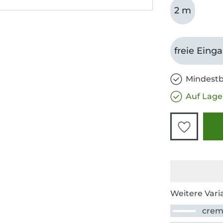
2 m
freie Eing
Mindestb
Auf Lage
Weitere Vari
cre