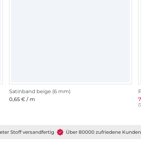
Satinband beige (6 mm)
P
0,65 € / m
7
(
eter Stoff versandfertig
Über 80000 zufriedene Kunden