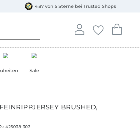
orkasse
4.87 von 5 Sterne bei Trusted Shops
In deinem Konto anmelden o
Du hast keine Artike
Du hast kein
Anmelden
Deine Favorite
Dein W
uheiten
Sale
 FEINRIPPJERSEY BRUSHED,
.:
425038-303