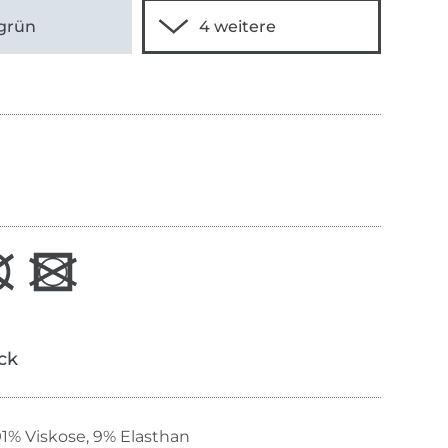
grün
ick
91% Viskose, 9% Elasthan