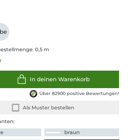
abe
estellmenge: 0,5 m
r
In deinen Warenkorb
Über 82900 positive Bewertungen!
anten:
me
braun