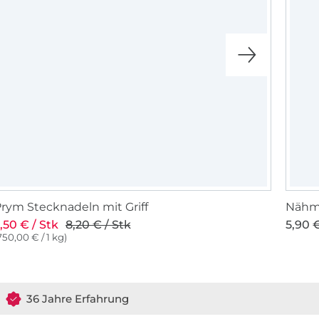
rym Stecknadeln mit Griff
Nähma
,50 € / Stk
8,20 € / Stk
5,90 €
750,00 € / 1 kg)
36 Jahre Erfahrung