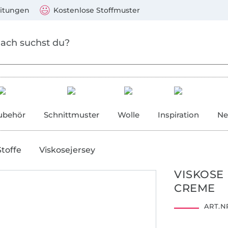
Zum Hauptinhalt springen
Weiter zur Suche
)
Visa, Mastercard, PayPal, Giropay, Kauf auf Rechnung, V
eitungen
Kostenlose Stoffmuster
ubehör
Schnittmuster
Wolle
Inspiration
Ne
Stoffe
Viskosejersey
VISKOSE
CREME
ART.NR
2012160
Centexbel