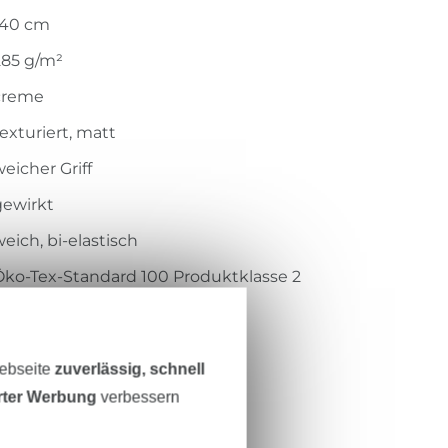
140 cm
285 g/m²
creme
exturiert, matt
eicher Griff
gewirkt
eich, bi-elastisch
Öko-Tex-Standard 100 Produktklasse 2
Centexbel
2012160
Webseite
zuverlässig, schnell
425038-303
erter Werbung
verbessern