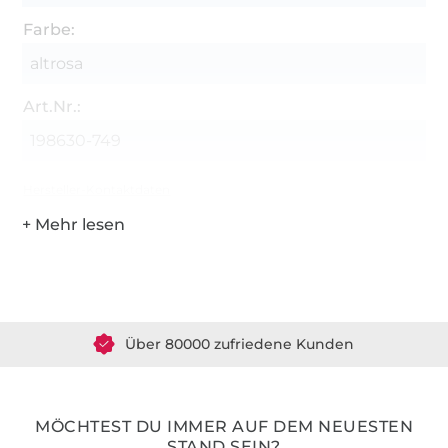
Farbe:
altrosa
Art.Nr.:
198630-749
Hersteller-Kontaktdaten
Über 1.8 Millionen Meter Stoff versandfertig
Über 80000 zufriedene Kunden
36 Jahre Erfahrung
MÖCHTEST DU IMMER AUF DEM NEUESTEN
STAND SEIN?