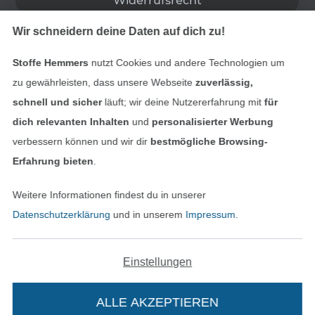
Widerrufsrecht
Wir schneidern deine Daten auf dich zu!
Kontakt
Stoffe Hemmers
nutzt Cookies und andere Technologien um
Bestellung widerrufen
zu gewährleisten, dass unsere Webseite
zuverlässig,
schnell und sicher
läuft; wir deine Nutzererfahrung mit
für
dich relevanten Inhalten
und
personalisierter Werbung
Finde mehr Inspiration
verbessern können und wir dir
bestmögliche Browsing-
Erfahrung bieten
.
Weitere Informationen findest du in unserer
Datenschutzerklärung
und in unserem
Impressum
.
Einstellungen
ALLE AKZEPTIEREN