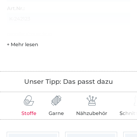
Art.Nr.:
K-242123
Hersteller-Kontaktdaten
Unser Tipp: Das passt dazu
Stoffe
Garne
Nähzubehör
Schnit