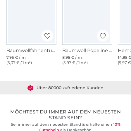
Baumwollfahnentuch, schwarz
Baumwoll Popeline schwarz
Hemd
7,95 € / m
8,95 € / m
14,95 
(5,37 € / 1 m²)
(5,97 € / 1 m²)
(9,97 €
Über 1.8 Millionen Meter Stoff versandfertig
Über 80000 zufriedene Kunden
36 Jahre Erfahrung
MÖCHTEST DU IMMER AUF DEM NEUESTEN
STAND SEIN?
Sei immer auf dem neuesten Stand & erhalte einen
10%
Gutschein
als Dankeschön.