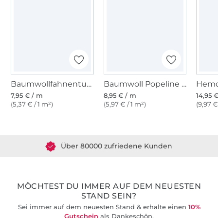
Baumwollfahnentuch, schwarz
Baumwoll Popeline schwarz
Hemd
7,95 € / m
8,95 € / m
14,95 
(5,37 € / 1 m²)
(5,97 € / 1 m²)
(9,97 €
Über 1.8 Millionen Meter Stoff versandfertig
Über 80000 zufriedene Kunden
36 Jahre Erfahrung
MÖCHTEST DU IMMER AUF DEM NEUESTEN
STAND SEIN?
Sei immer auf dem neuesten Stand & erhalte einen
10%
Gutschein
als Dankeschön.