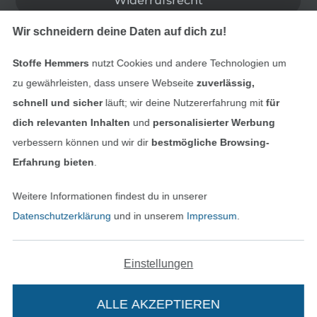
Widerrufsrecht
Wir schneidern deine Daten auf dich zu!
Kontakt
Stoffe Hemmers
nutzt Cookies und andere Technologien um
Bestellung widerrufen
zu gewährleisten, dass unsere Webseite
zuverlässig,
schnell und sicher
läuft; wir deine Nutzererfahrung mit
für
dich relevanten Inhalten
und
personalisierter Werbung
Finde mehr Inspiration
verbessern können und wir dir
bestmögliche Browsing-
Erfahrung bieten
.
Weitere Informationen findest du in unserer
Datenschutzerklärung
und in unserem
Impressum
.
Einstellungen
ALLE AKZEPTIEREN