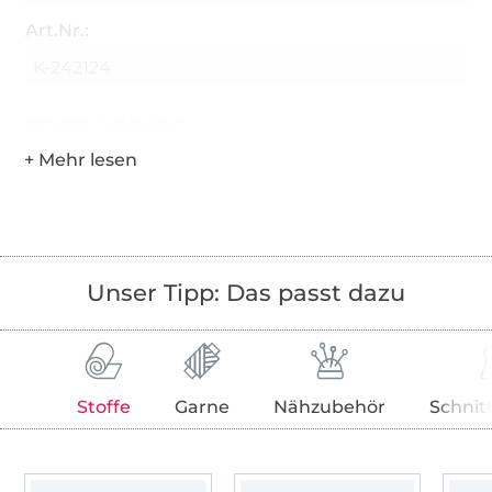
Art.Nr.:
K-242124
Hersteller-Kontaktdaten
Unser Tipp: Das passt dazu
Stoffe
Garne
Nähzubehör
Schnit