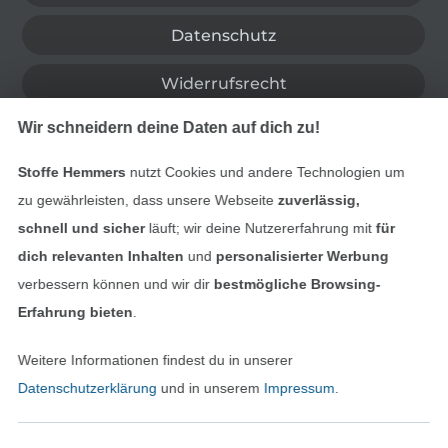
Datenschutz
Widerrufsrecht
Wir schneidern deine Daten auf dich zu!
Kontakt
Stoffe Hemmers
nutzt Cookies und andere Technologien um
Bestellung widerrufen
zu gewährleisten, dass unsere Webseite
zuverlässig,
schnell und sicher
läuft; wir deine Nutzererfahrung mit
für
dich relevanten Inhalten
und
personalisierter Werbung
Finde mehr Inspiration
verbessern können und wir dir
bestmögliche Browsing-
Erfahrung bieten
.
Weitere Informationen findest du in unserer
Datenschutzerklärung
und in unserem
Impressum
.