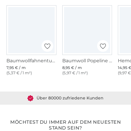
Baumwollfahnentuch, schwarz
Baumwoll Popeline schwarz
7,95 € / m
8,95 € / m
14,95 
(5,37 € / 1 m²)
(5,97 € / 1 m²)
(9,97 €
Über 1.8 Millionen Meter Stoff versandfertig
Über 80000 zufriedene Kunden
36 Jahre Erfahrung
MÖCHTEST DU IMMER AUF DEM NEUESTEN
STAND SEIN?