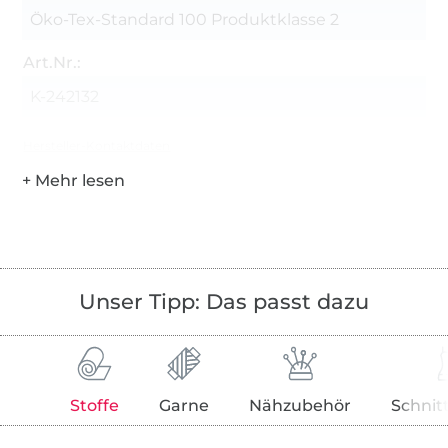
Öko-Tex-Standard 100 Produktklasse 2
Art.Nr.:
K-242132
Hersteller-Kontaktdaten
Unser Tipp: Das passt dazu
Stoffe
Garne
Nähzubehör
Schnit