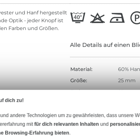
ester und Hanf hergestellt
e Optik - jeder Knopf ist
elen Farben und Größen.
Alle Details auf einen Bl
Material:
60% Han
Größe:
25 mm
Farbe:
25 mm
f dich zu!
Inhalt:
1 Stück
Zertifizierung:
Öko-Tex-
 und andere Technologien um zu gewährleisten, dass unsere 
zererfahrung mit
für dich relevanten Inhalten
und
personalisi
Art.Nr.:
K-242133
e Browsing-Erfahrung bieten
.
Hersteller-Kontaktdaten