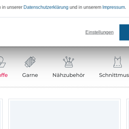
u in unserer
Datenschutzerklärung
und in unserem
Impressum
.
Unser Tipp: Das passt dazu
Einstellungen
offe
Garne
Nähzubehör
Schnittmus