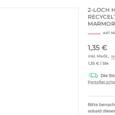
2-LOCH 
RECYCEL
MARMOR
ART.NR
1,35 €
inkl. MwSt.,
zz
1,35 € / Stk
Bitte benach
sobald diese