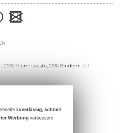
ick
f, 20% Thermopaste, 20% Bindemittel
Standard 100 Produktklasse 2
Webseite
zuverlässig, schnell
erter Werbung
verbessern