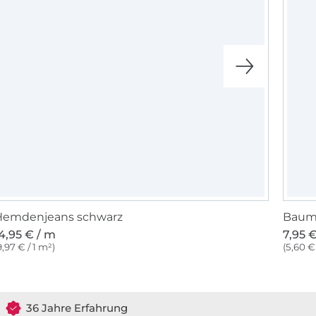
Hemdenjeans schwarz
Baumw
4,95 € / m
7,95 
9,97 € / 1 m²)
(5,60 € 
36 Jahre Erfahrung