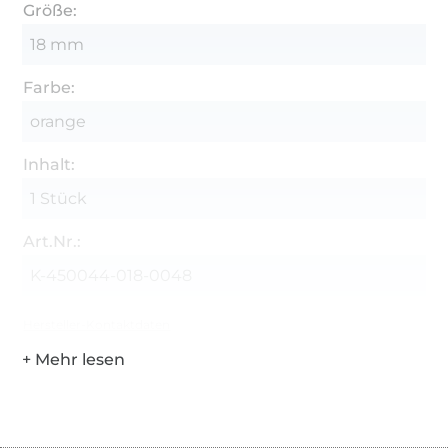
Größe:
18 mm
Farbe:
orange
Inhalt:
1 Stück
Art.Nr.:
K-450044-018-0048
Hersteller-Kontaktdaten