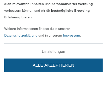
dich relevanten Inhalten
und
personalisierter Werbung
verbessern können und wir dir
bestmögliche Browsing-
Erfahrung bieten
.
Weitere Informationen findest du in unserer
Datenschutzerklärung
und in unserem
Impressum
.
Einstellungen
In den niederländischen Sh
In den französisch
Nederlands
Français
(France)
ALLE AKZEPTIEREN
Deutsch
Alle Preise inkl. der gesetzl. MwSt.
Die durchgestrichenen Preise entsprechen dem
bisherigen Preis bei Stoffe Hemmers.
Die Stoffe Hemmers Portoflat: