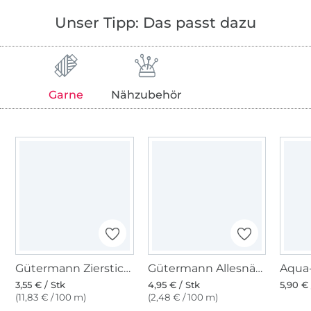
Unser Tipp: Das passt dazu
Garne
Nähzubehör
Gütermann Zierstich- und Knopflochgarn (800) weiss
Gütermann Allesnäher (800) weiss
3,55 € / Stk
4,95 € / Stk
5,90 € 
(11,83 € / 100 m)
(2,48 € / 100 m)