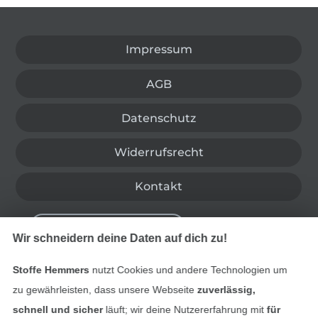
In den deutschen Shop wechseln (aktuell gewählt
Impressum
AGB
Datenschutz
Widerrufsrecht
Kontakt
Bestellung widerrufen
Wir schneidern deine Daten auf dich zu!
Stoffe Hemmers
nutzt Cookies und andere Technologien um
Finde mehr Inspiration
zu gewährleisten, dass unsere Webseite
zuverlässig,
schnell und sicher
läuft; wir deine Nutzererfahrung mit
für