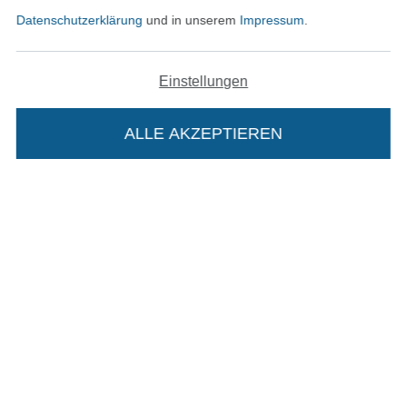
Datenschutzerklärung
und in unserem
Impressum
.
Kontakt
Einstellungen
Bestellung widerrufen
ALLE AKZEPTIEREN
Finde mehr Inspiration
Die Stoffe Hemmers Portoflat:
Beschreibung:
Beim Kauf der Portoflat bekommst du sechs
Monate versandkostenfreie Lieferung ab einem
Bestellwert von 15€. Sie ist nicht als Gast