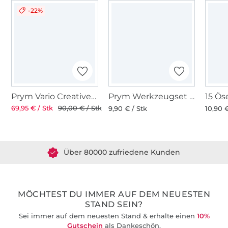
-22%
Prym Vario Creative Tool, flieder
Prym Werkzeugset für Prym Ösen mit Scheiben in Ø 11 und 14 mm
69,95 € / Stk
90,00 € / Stk
9,90 € / Stk
10,90 €
Über 1.8 Millionen Meter Stoff versandfertig
Über 80000 zufriedene Kunden
36 Jahre Erfahrung
MÖCHTEST DU IMMER AUF DEM NEUESTEN
STAND SEIN?
Sei immer auf dem neuesten Stand & erhalte einen
10%
Gutschein
als Dankeschön.