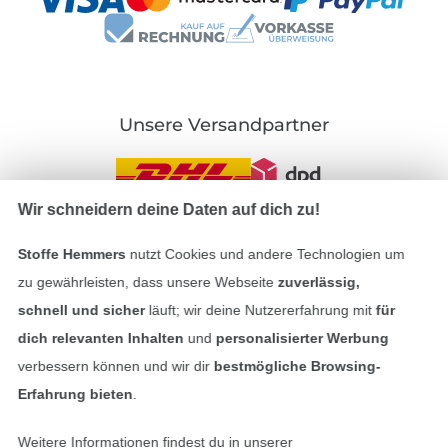
Unsere Versandpartner
Wir schneidern deine Daten auf dich zu!
In den deutschen Shop wechseln (aktuell gewählt
Stoffe Hemmers
nutzt Cookies und andere Technologien um
zu gewährleisten, dass unsere Webseite
zuverlässig,
Impressum
schnell und sicher
läuft; wir deine Nutzererfahrung mit
für
dich relevanten Inhalten
und
personalisierter Werbung
AGB
verbessern können und wir dir
bestmögliche Browsing-
Erfahrung bieten
.
Datenschutz
Weitere Informationen findest du in unserer
Widerrufsrecht