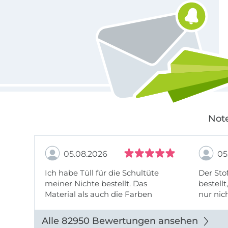
Note
05.08.2026
05
Ich habe Tüll für die Schultüte
Der Stof
meiner Nichte bestellt. Das
bestellt
Material als auch die Farben
nur nic
entsprechen der Beschreibung u
getopp
Abbildung u sieht toll aus. Die
Alle 82950 Bewertungen ansehen
Lieferung erfolgte zügig u auch