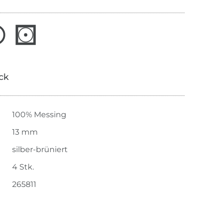
ick
100% Messing
13 mm
silber-brüniert
4 Stk.
265811