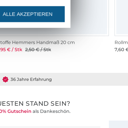
ALLE AKZEPTIEREN
Stoffe Hemmers Handmaß 20 cm
Rollm
,95 € / Stk
2,50 € / Stk
7,60 €
36 Jahre Erfahrung
ESTEN STAND SEIN?
0% Gutschein
als Dankeschön.