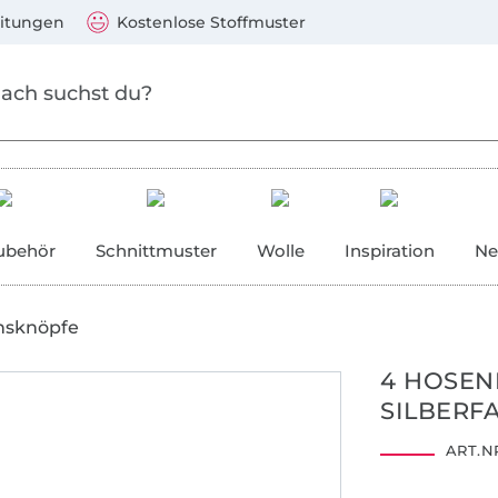
Zum Hauptinhalt springen
Weiter zur Suche
)
Visa, Mastercard, PayPal, Giropay, Kauf auf Rechnung, V
eitungen
Kostenlose Stoffmuster
ubehör
Schnittmuster
Wolle
Inspiration
Ne
nsknöpfe
4 HOSEN
SILBERF
ART.NR