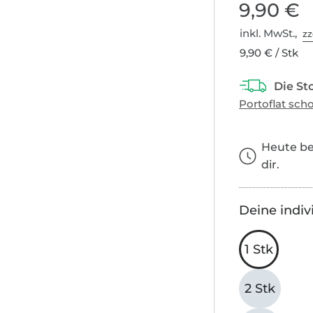
9,90 €
inkl. MwSt.,
zz
9,90 € / Stk
Heute bes
dir.
Deine indiv
1 Stk
2 Stk