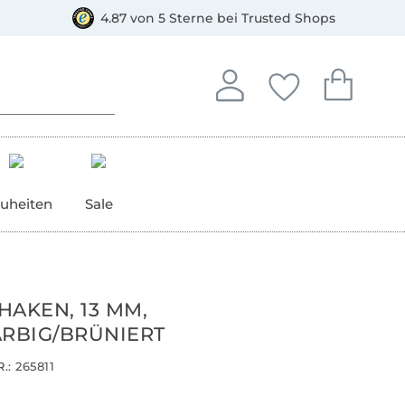
orkasse
4.87 von 5 Sterne bei Trusted Shops
In deinem Konto anmelden o
Du hast keine Artike
Du hast kein
Anmelden
Deine Favorite
Dein W
uheiten
Sale
HAKEN, 13 MM,
ARBIG/BRÜNIERT
.:
265811