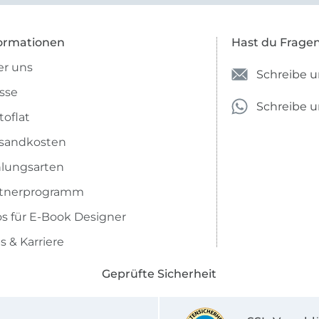
ormationen
Hast du Frage
r uns
Schreibe u
sse
Schreibe 
toflat
sandkosten
lungsarten
rtnerprogramm
os für E-Book Designer
s & Karriere
Geprüfte Sicherheit