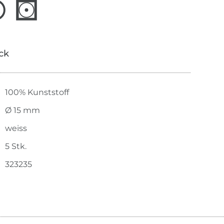
ick
100% Kunststoff
Ø 15 mm
weiss
5 Stk.
323235