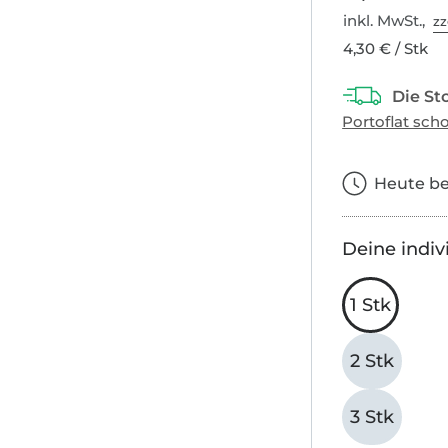
inkl. MwSt.,
zz
4,30 € / Stk
Heute bes
Deine indiv
1 Stk
2 Stk
3 Stk