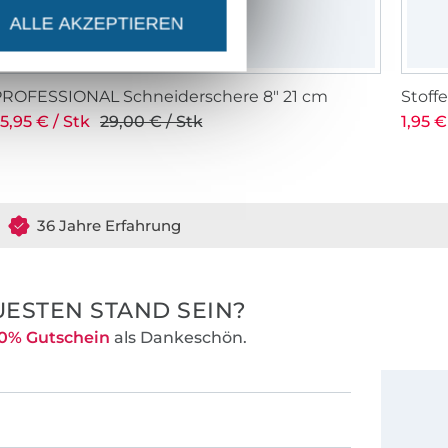
ALLE AKZEPTIEREN
PROFESSIONAL Schneiderschere 8" 21 cm
Stof
5,95 € / Stk
29,00 € / Stk
1,95 €
36 Jahre Erfahrung
ESTEN STAND SEIN?
0% Gutschein
als Dankeschön.