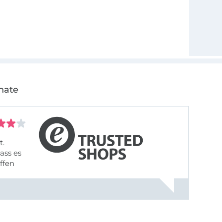
nate
t.
ass es
offen
gestreift
rt, dass