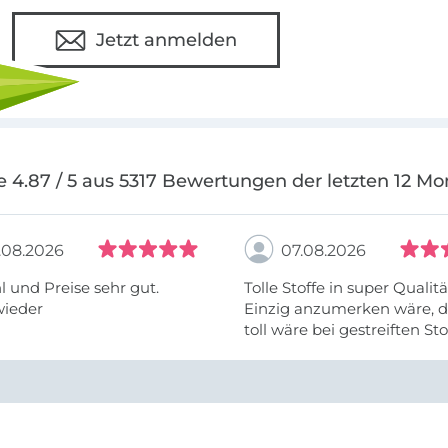
Jetzt anmelden
e 4.87 / 5 aus 5317 Bewertungen der letzten 12 Mo
.08.2026
07.08.2026
 und Preise sehr gut.
Tolle Stoffe in super Qualitä
wieder
Einzig anzumerken wäre, d
toll wäre bei gestreiften St
vielleicht längs- oder- quer
anzugeben. Mir ist es passie
ich nicht genug über die ...