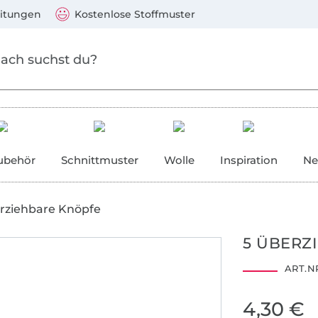
Zum Hauptinhalt springen
Weiter zur Suche
)
Visa, Mastercard, PayPal, Giropay, Kauf auf Rechnung, V
eitungen
Kostenlose Stoffmuster
ubehör
Schnittmuster
Wolle
Inspiration
Ne
rziehbare Knöpfe
5 ÜBERZ
ART.NR
4,30 €