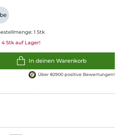
abe
estellmenge: 1 Stk
 4 Stk auf Lager!
In deinen Warenkorb
Über 82900 positive Bewertungen!