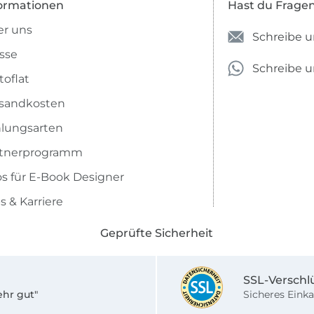
ormationen
Hast du Frage
r uns
Schreibe u
sse
Schreibe 
toflat
sandkosten
lungsarten
rtnerprogramm
os für E-Book Designer
s & Karriere
Geprüfte Sicherheit
SSL-Verschl
ehr gut"
Sicheres Einka