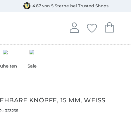
orkasse
4.87 von 5 Sterne bei Trusted Shops
In deinem Konto anmelden o
Du hast keine Artike
Du hast kein
Anmelden
Deine Favorite
Dein W
uheiten
Sale
IEHBARE KNÖPFE, 15 MM, WEISS
.:
323235