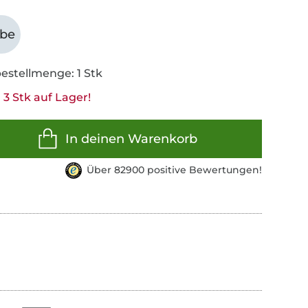
abe
estellmenge: 1 Stk
3 Stk auf Lager!
In deinen Warenkorb
Über 82900 positive Bewertungen!