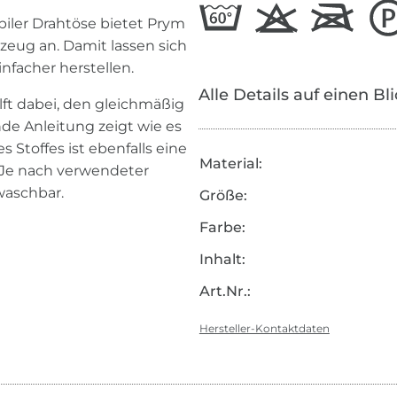
biler Drahtöse bietet Prym
eug an. Damit lassen sich
nfacher herstellen.
Alle Details auf einen Bl
lft dabei, den gleichmäßig
nde Anleitung zeigt wie es
 Stoffes ist ebenfalls eine
Material:
 Je nach verwendeter
 waschbar.
Größe:
Farbe:
Inhalt:
Art.Nr.:
Hersteller-Kontaktdaten