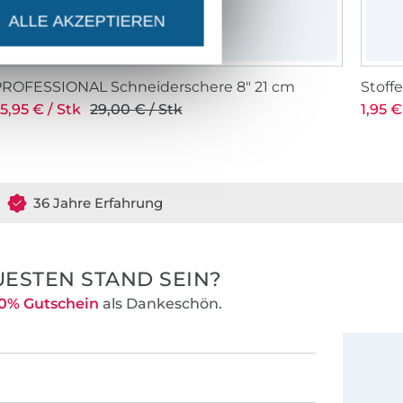
ALLE AKZEPTIEREN
PROFESSIONAL Schneiderschere 8" 21 cm
Stof
5,95 € / Stk
29,00 € / Stk
1,95 €
36 Jahre Erfahrung
ESTEN STAND SEIN?
0% Gutschein
als Dankeschön.