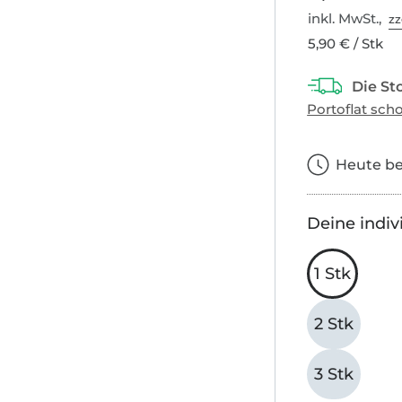
inkl. MwSt.,
zz
5,90 € / Stk
Heute bes
Deine indiv
1 Stk
2 Stk
3 Stk