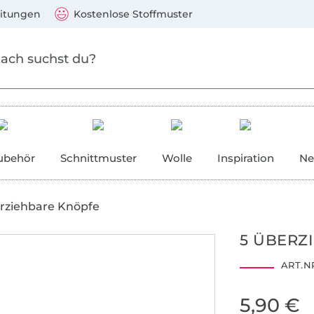
Zum Hauptinhalt springen
Weiter zur Suche
)
Visa, Mastercard, PayPal, Giropay, Kauf auf Rechnung, V
eitungen
Kostenlose Stoffmuster
ubehör
Schnittmuster
Wolle
Inspiration
Ne
rziehbare Knöpfe
5 ÜBERZ
ART.NR
5,90 €