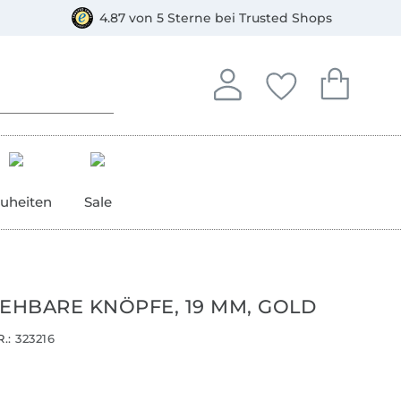
orkasse
4.87 von 5 Sterne bei Trusted Shops
In deinem Konto anmelden o
Du hast keine Artike
Du hast kein
Anmelden
Deine Favorite
Dein W
uheiten
Sale
IEHBARE KNÖPFE, 19 MM, GOLD
.:
323216