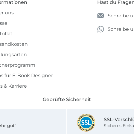
ormationen
Hast du Frage
r uns
Schreibe u
sse
Schreibe 
toflat
sandkosten
lungsarten
rtnerprogramm
os für E-Book Designer
s & Karriere
Geprüfte Sicherheit
SSL-Verschl
ehr gut"
Sicheres Einka