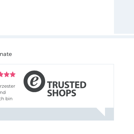
onate
rzester
ch bin