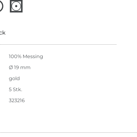
ick
100% Messing
Ø 19 mm
gold
5 Stk.
323216