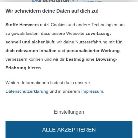
Wir schneidern deine Daten auf dich zu!
Stoffe Hemmers
nutzt Cookies und andere Technologien um
Unsere Versandpartner
zu gewährleisten, dass unsere Webseite
zuverlässig,
schnell und sicher
läuft; wir deine Nutzererfahrung mit
für
dich relevanten Inhalten
und
personalisierter Werbung
verbessern können und wir dir
bestmögliche Browsing-
In den deutschen Shop wechseln (aktuell gewählt
Erfahrung bieten
.
Weitere Informationen findest du in unserer
Impressum
Datenschutzerklärung
und in unserem
Impressum
.
AGB
Einstellungen
Datenschutz
Widerrufsrecht
ALLE AKZEPTIEREN