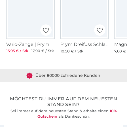
Vario-Zange | Prym
Prym Dreifuss Schlagwerkzeug für Nähfrei-Ösen und Knöpfen
Magn
15,95 € / Stk
17,90 € / Stk
10,50 € / Stk
7,60 € 
Über 1.8 Millionen Meter Stoff versandfertig
Über 80000 zufriedene Kunden
36 Jahre Erfahrung
MÖCHTEST DU IMMER AUF DEM NEUESTEN
STAND SEIN?
Sei immer auf dem neuesten Stand & erhalte einen
10%
Gutschein
als Dankeschön.