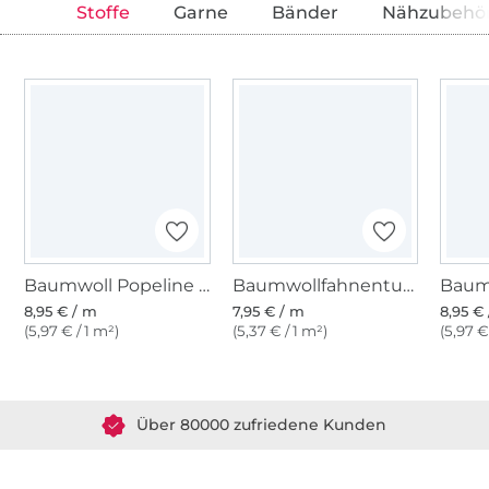
Stoffe
Garne
Bänder
Nähzubehö
Baumwoll Popeline schwarz
Baumwollfahnentuch, schwarz
8,95 € / m
7,95 € / m
8,95 €
(5,97 € / 1 m²)
(5,37 € / 1 m²)
(5,97 €
Über 1.8 Millionen Meter Stoff versandfertig
Über 80000 zufriedene Kunden
36 Jahre Erfahrung