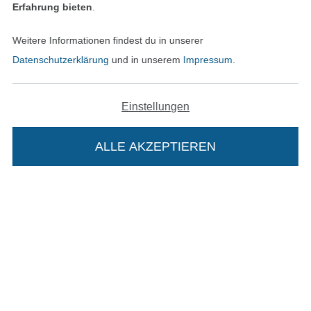
Erfahrung bieten
.
Datenschutz
Weitere Informationen findest du in unserer
Datenschutzerklärung
und in unserem
Impressum
.
Widerrufsrecht
Kontakt
Einstellungen
Bestellung widerrufen
ALLE AKZEPTIEREN
Finde mehr Inspiration
Die Stoffe Hemmers Portoflat:
Beschreibung: