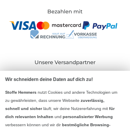
Bezahlen mit
Unsere Versandpartner
Wir schneidern deine Daten auf dich zu!
Stoffe Hemmers
nutzt Cookies und andere Technologien um
In den deutschen Shop wechseln (aktuell gewählt
zu gewährleisten, dass unsere Webseite
zuverlässig,
schnell und sicher
läuft; wir deine Nutzererfahrung mit
für
Impressum
dich relevanten Inhalten
und
personalisierter Werbung
verbessern können und wir dir
bestmögliche Browsing-
AGB