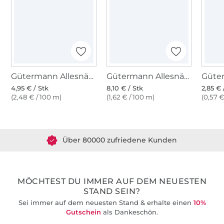
Gütermann Allesnäher (111) vanilleweiss
Gütermann Allesnäher 500 m (111) wollweiss
4,95 € / Stk
8,10 € / Stk
2,85 € 
(2,48 € / 100 m)
(1,62 € / 100 m)
(0,57 €
Über 1.8 Millionen Meter Stoff versandfertig
Über 80000 zufriedene Kunden
36 Jahre Erfahrung
MÖCHTEST DU IMMER AUF DEM NEUESTEN
STAND SEIN?
Sei immer auf dem neuesten Stand & erhalte einen
10%
Gutschein
als Dankeschön.