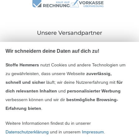
Unsere Versandpartner
Wir schneidern deine Daten auf dich zu!
Stoffe Hemmers
nutzt Cookies und andere Technologien um
In den deutschen Shop wechseln (aktuell gewählt
zu gewährleisten, dass unsere Webseite
zuverlässig,
schnell und sicher
läuft; wir deine Nutzererfahrung mit
für
Impressum
dich relevanten Inhalten
und
personalisierter Werbung
verbessern können und wir dir
bestmögliche Browsing-
AGB
Erfahrung bieten
.
Datenschutz
Weitere Informationen findest du in unserer
Datenschutzerklärung
und in unserem
Impressum
.
Widerrufsrecht