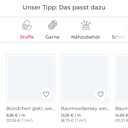
Unser Tipp: Das passt dazu
Stoffe
Garne
Nähzubehör
Schnit
Bündchen glatt, weiß
Baumwolljersey weiß
8,95 € / m
12,95 € / m
14,95 
(13,56 € / 1 m²)
(8,75 € / 1 m²)
(10,31 
Über 1.8 Millionen Meter Stoff versandfertig