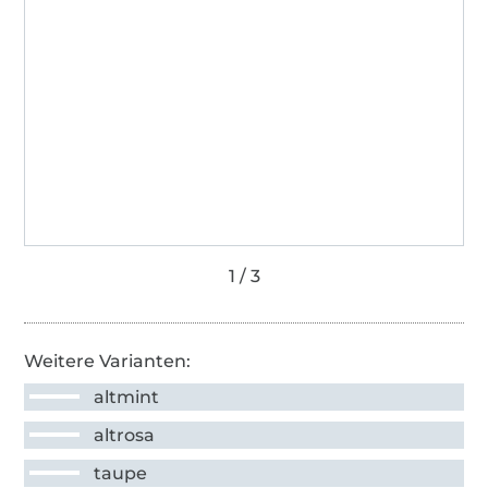
Weitere Varianten:
altmint
altrosa
taupe