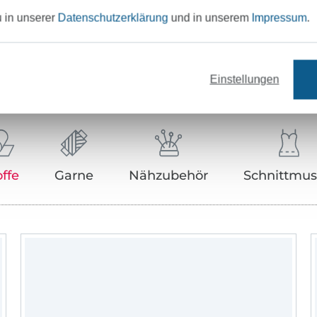
u in unserer
Datenschutzerklärung
und in unserem
Impressum
.
Unser Tipp: Das passt dazu
Einstellungen
offe
Garne
Nähzubehör
Schnittmus