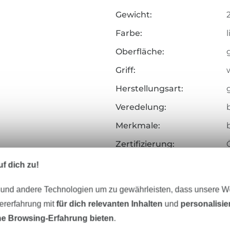
Gewicht:
Farbe:
l
Oberfläche:
Griff:
Herstellungsart:
Veredelung:
Merkmale:
Zertifizierung:
Testinstitut:
f dich zu!
Zertifikatsnummer:
 und andere Technologien um zu gewährleisten, dass unsere 
Art.Nr.:
zererfahrung mit
für dich relevanten Inhalten
und
personalisi
e Browsing-Erfahrung bieten
.
Hersteller-Kontaktdaten