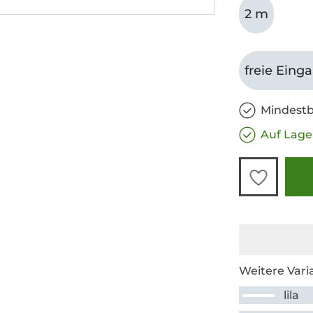
2 m
freie Eing
Mindestb
Auf Lage
Weitere Vari
lila