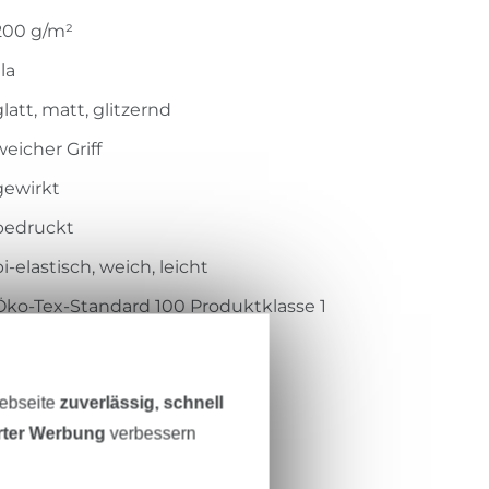
200 g/m²
ila
glatt, matt, glitzernd
weicher Griff
gewirkt
bedruckt
bi-elastisch, weich, leicht
Öko-Tex-Standard 100 Produktklasse 1
Centexbel
1501004
Webseite
zuverlässig, schnell
5108-004
erter Werbung
verbessern