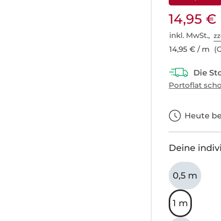
14,95 €
inkl. MwSt.,
zz
14,95 € / m
(G
Heute bes
Deine indiv
0,5 m
1 m