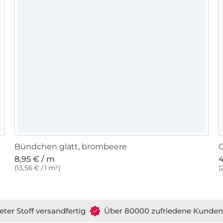
Bündchen glatt, brombeere
G
8,95 € / m
4
(13,56 € / 1 m²)
(
eter Stoff versandfertig
Über 80000 zufriedene Kunden