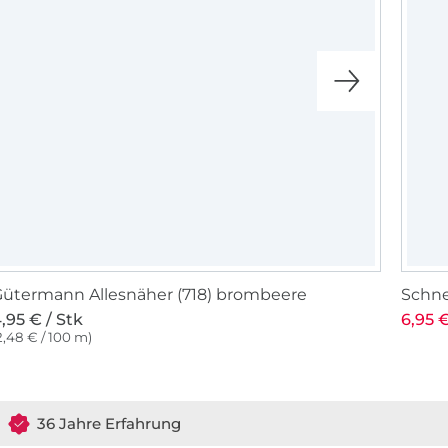
ütermann Allesnäher (718) brombeere
Schne
,95 € / Stk
6,95 €
2,48 € / 100 m)
36 Jahre Erfahrung