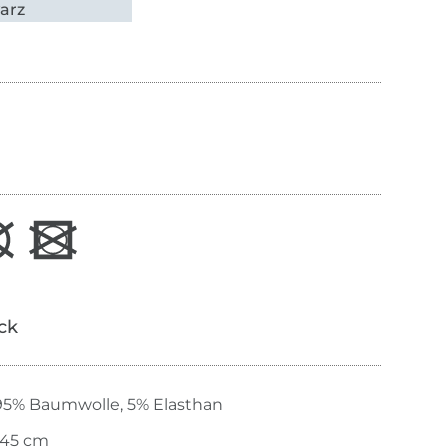
arz
ick
95% Baumwolle, 5% Elasthan
145 cm