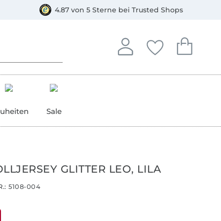
orkasse
4.87 von 5 Sterne bei Trusted Shops
In deinem Konto anmelden o
Du hast keine Artike
Du hast kein
Anmelden
Deine Favorite
Dein W
uheiten
Sale
LJERSEY GLITTER LEO, LILA
.:
5108-004