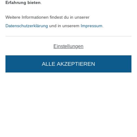
Erfahrung bieten
.
Weitere Informationen findest du in unserer
Datenschutzerklärung
und in unserem
Impressum
.
In den deutschen Shop wechseln (aktuell gewählt
Einstellungen
Impressum
ALLE AKZEPTIEREN
AGB
Datenschutz
Widerrufsrecht
Die Stoffe Hemmers Portoflat:
Kontakt
Beschreibung:
Bestellung widerrufen