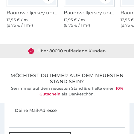
Baumwolljersey uni, schwarz
Baumwolljersey uni, orange
12,95 € / m
12,95 € / m
12,95 
(8,75 € / 1 m²)
(8,75 € / 1 m²)
(8,75 €
Über 1.8 Millionen Meter Stoff versandfertig
Über 80000 zufriedene Kunden
36 Jahre Erfahrung
MÖCHTEST DU IMMER AUF DEM NEUESTEN
STAND SEIN?
Sei immer auf dem neuesten Stand & erhalte einen
10%
Gutschein
als Dankeschön.
Für den Stoffe Hemmers Newsletter anmelden
Deine Mail-Adresse