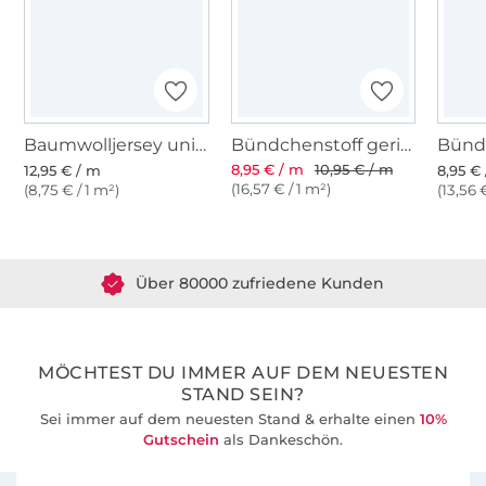
Baumwolljersey uni, schwarz
Bündchenstoff gerippt schwarz
8,95 € / m
10,95 € / m
12,95 € / m
8,95 €
(16,57 € / 1 m²)
(8,75 € / 1 m²)
(13,56 
Über 1.8 Millionen Meter Stoff versandfertig
Über 80000 zufriedene Kunden
36 Jahre Erfahrung
MÖCHTEST DU IMMER AUF DEM NEUESTEN
STAND SEIN?
Sei immer auf dem neuesten Stand & erhalte einen
10%
Gutschein
als Dankeschön.
Für den Stoffe Hemmers Newsletter anmelden