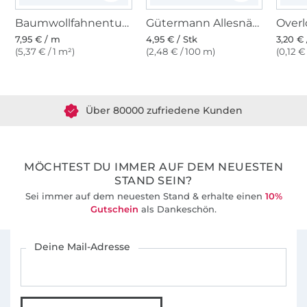
Baumwollfahnentuch, pastellblau
Gütermann Allesnäher (143) poolblau
7,95 € / m
4,95 € / Stk
3,20 € 
(5,37 € / 1 m²)
(2,48 € / 100 m)
(0,12 €
Über 1.8 Millionen Meter Stoff versandfertig
Über 80000 zufriedene Kunden
36 Jahre Erfahrung
MÖCHTEST DU IMMER AUF DEM NEUESTEN
STAND SEIN?
Sei immer auf dem neuesten Stand & erhalte einen
10%
Gutschein
als Dankeschön.
Für den Stoffe Hemmers Newsletter anmelden
Deine Mail-Adresse