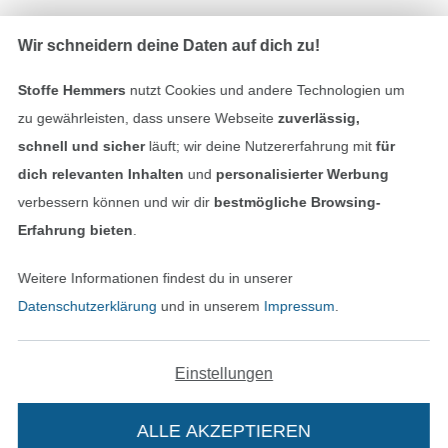
Wir schneidern deine Daten auf dich zu!
Stoffe Hemmers
nutzt Cookies und andere Technologien um
In den deutschen Shop wechseln (aktuell gewählt
zu gewährleisten, dass unsere Webseite
zuverlässig,
schnell und sicher
läuft; wir deine Nutzererfahrung mit
für
Impressum
dich relevanten Inhalten
und
personalisierter Werbung
verbessern können und wir dir
bestmögliche Browsing-
AGB
Erfahrung bieten
.
Datenschutz
Weitere Informationen findest du in unserer
Datenschutzerklärung
und in unserem
Impressum
.
Widerrufsrecht
Kontakt
Einstellungen
Bestellung widerrufen
ALLE AKZEPTIEREN