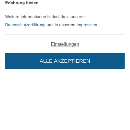
Erfahrung bieten
.
In den deutschen Shop wechseln (aktuell gewählt
Weitere Informationen findest du in unserer
Datenschutzerklärung
und in unserem
Impressum
.
Impressum
AGB
Einstellungen
Datenschutz
ALLE AKZEPTIEREN
Widerrufsrecht
Kontakt
Bestellung widerrufen
Die Stoffe Hemmers Portoflat:
Beschreibung:
Finde mehr Inspiration