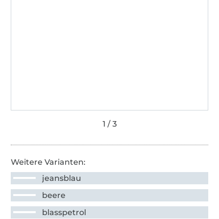
Weitere Varianten:
jeansblau
beere
blasspetrol