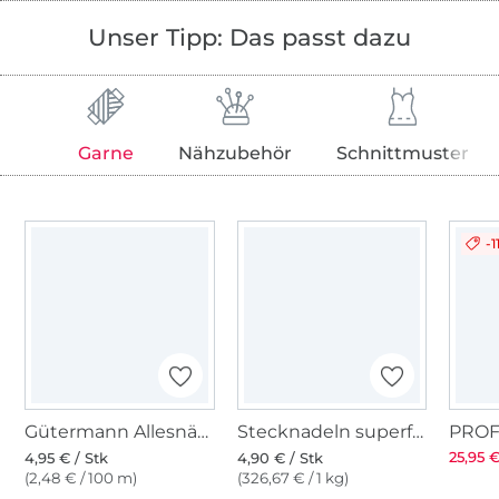
Unser Tipp: Das passt dazu
Garne
Nähzubehör
Schnittmuster
-1
Gütermann Allesnäher (213) taubenblau
Stecknadeln superfein
25,95 €
4,95 € / Stk
4,90 € / Stk
(2,48 € / 100 m)
(326,67 € / 1 kg)