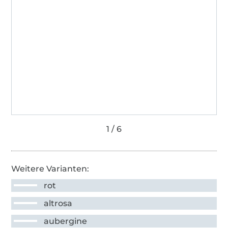
Weitere Varianten:
rot
altrosa
aubergine