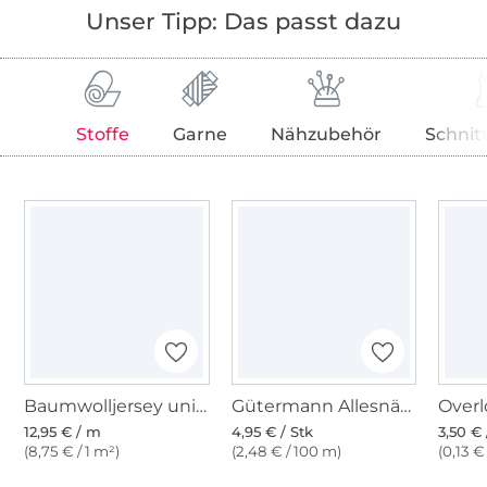
Unser Tipp: Das passt dazu
Stoffe
Garne
Nähzubehör
Schnit
Baumwolljersey uni, rot
Gütermann Allesnäher (365) rot
12,95 € / m
4,95 € / Stk
3,50 € 
(8,75 € / 1 m²)
(2,48 € / 100 m)
(0,13 €
Über 1.8 Millionen Meter Stoff versandfertig