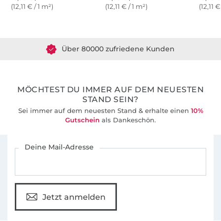
(12,11 € / 1 m²)
(12,11 € / 1 m²)
(12,11 €
Über 1.8 Millionen Meter Stoff versandfertig
Über 80000 zufriedene Kunden
36 Jahre Erfahrung
MÖCHTEST DU IMMER AUF DEM NEUESTEN
STAND SEIN?
Sei immer auf dem neuesten Stand & erhalte einen
10%
Gutschein
als Dankeschön.
Für den Stoffe Hemmers Newsletter anmelden
Deine Mail-Adresse
Jetzt anmelden