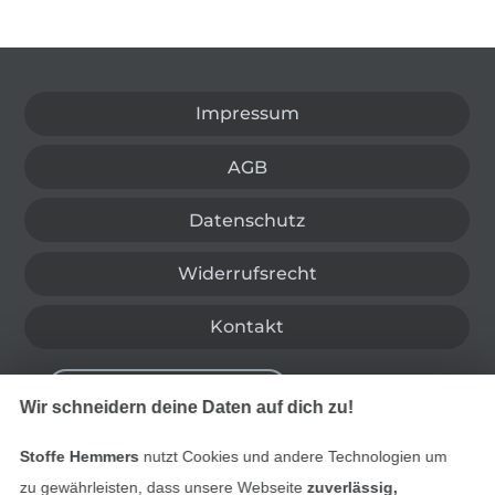
In den deutschen Shop wechseln (aktuell gewählt
Impressum
AGB
Datenschutz
Widerrufsrecht
Kontakt
Bestellung widerrufen
Wir schneidern deine Daten auf dich zu!
Stoffe Hemmers
nutzt Cookies und andere Technologien um
Finde mehr Inspiration
zu gewährleisten, dass unsere Webseite
zuverlässig,