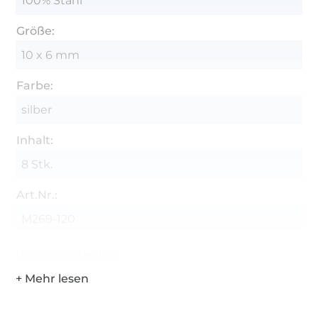
100% Stahl
Größe:
10 x 6 mm
Farbe:
silber
Inhalt:
8 Stk.
Art.Nr.:
M269-120
Hersteller-Kontaktdaten