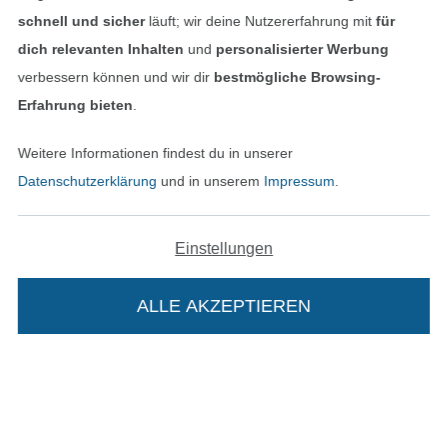
schnell und sicher
läuft; wir deine Nutzererfahrung mit
für
dich relevanten Inhalten
und
personalisierter Werbung
verbessern können und wir dir
bestmögliche Browsing-
Erfahrung bieten
.
Weitere Informationen findest du in unserer
Datenschutzerklärung
und in unserem
Impressum
.
Einstellungen
In den niederländischen Sh
In den französisch
Nederlands
Français
(France)
ALLE AKZEPTIEREN
Deutsch
Alle Preise inkl. der gesetzl. MwSt.
Die durchgestrichenen Preise entsprechen dem
bisherigen Preis bei Stoffe Hemmers.