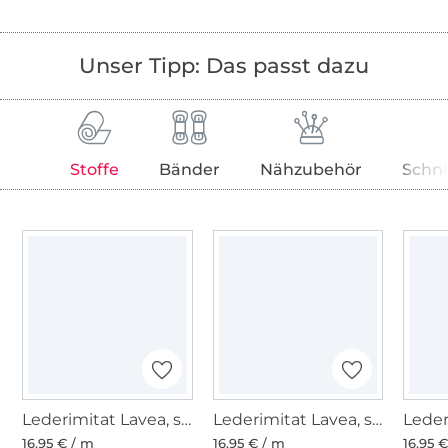
Unser Tipp: Das passt dazu
Stoffe
Bänder
Nähzubehör
Schni
Lederimitat Lavea, silber
Lederimitat Lavea, schwarz
16,95 € / m
16,95 € / m
16,95 