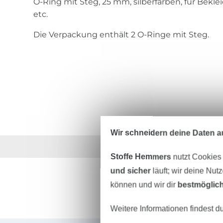
O-Ring mit Steg, 25 mm, silberfarben, für Bekl
etc.
Die Verpackung enthält 2 O-Ringe mit Steg.
Wir schneidern deine Daten au
Über 1.8 Millionen M
Stoffe Hemmers
nutzt Cookies
und sicher
läuft; wir deine Nut
können und wir dir
bestmöglich
Weitere Informationen findest d