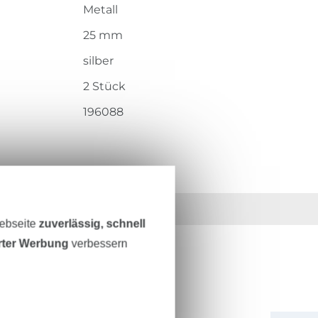
Metall
25 mm
silber
2 Stück
196088
36 Jahre Erfahrung
Webseite
zuverlässig, schnell
erter Werbung
verbessern
ESTEN STAND SEIN?
0% Gutschein
als Dankeschön.