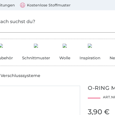
Zum Hauptinhalt springen
Weiter zur Suche
)
Visa, Mastercard, PayPal, Giropay, Kauf auf Rechnung, V
eitungen
Kostenlose Stoffmuster
ubehör
Schnittmuster
Wolle
Inspiration
Ne
Verschlusssysteme
O-RING M
ART.NR
3,90 €