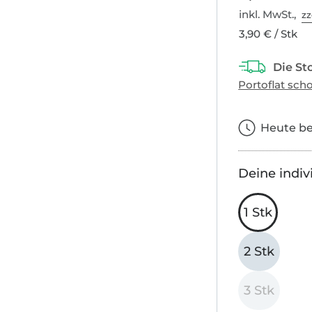
inkl. MwSt.,
zz
3,90 € / Stk
Heute bes
Deine indiv
1 Stk
2 Stk
3 Stk