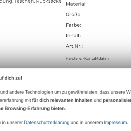
eidung, Taschen, Rucksäcke
Material:
Größe:
Farbe:
Inhalt:
Art.Nr.:
Hersteller-Kontaktdaten
f dich zu!
eter Stoff versandfertig
Über 80000 zufriedene Kunden
 und andere Technologien um zu gewährleisten, dass unsere 
zererfahrung mit
für dich relevanten Inhalten
und
personalisi
e Browsing-Erfahrung bieten
.
MÖCHTEST DU IMMER AUF DEM NEU
Sei immer auf dem neuesten Stand & erhalte einen
1
u in unserer
Datenschutzerklärung
und in unserem
Impressum
.