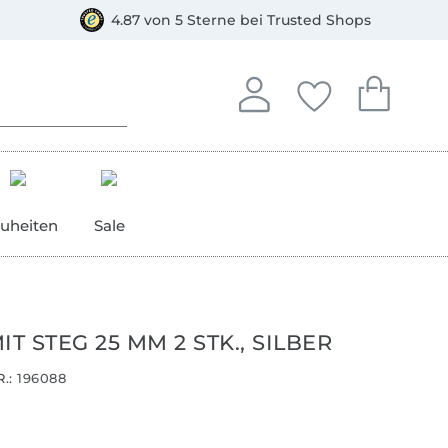
orkasse
4.87 von 5 Sterne bei Trusted Shops
In deinem Konto anmelden o
Du hast keine Artike
Du hast kein
Anmelden
Deine Favorite
Dein W
uheiten
Sale
IT STEG 25 MM 2 STK., SILBER
.:
196088