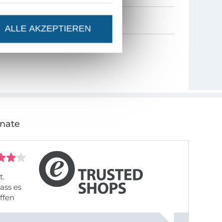
ALLE AKZEPTIEREN
onate
t.
ass es
offen
gestreift
rt, dass