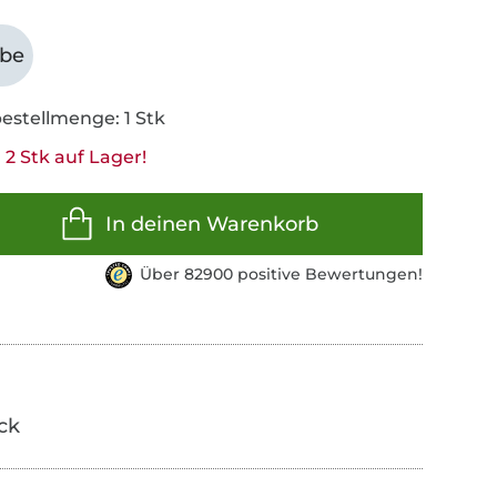
abe
estellmenge: 1 Stk
2 Stk auf Lager!
In deinen Warenkorb
Über 82900 positive Bewertungen!
ick