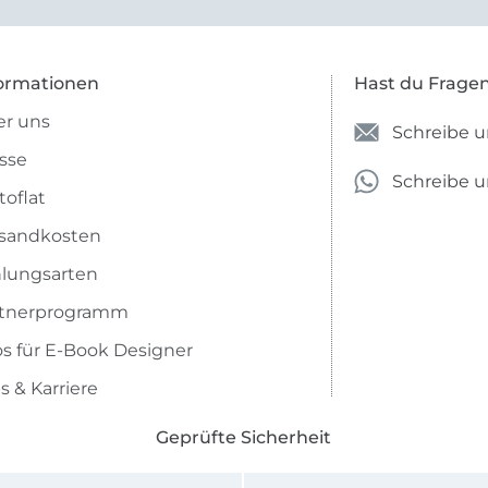
ich nicht genug über die ...
ormationen
Hast du Frage
r uns
Schreibe u
sse
Schreibe 
toflat
sandkosten
lungsarten
rtnerprogramm
os für E-Book Designer
s & Karriere
Geprüfte Sicherheit