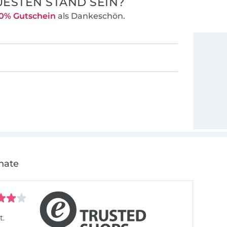
ESTEN STAND SEIN?
0% Gutschein
als Dankeschön.
nate
t.