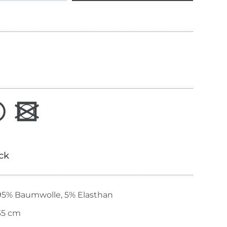
ick
95% Baumwolle, 5% Elasthan
35 cm