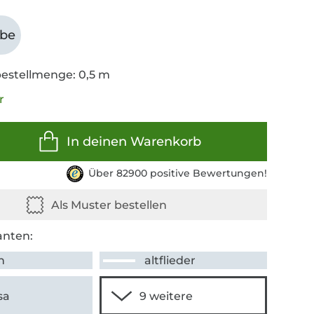
abe
estellmenge: 0,5 m
r
In deinen Warenkorb
Über 82900 positive Bewertungen!
anten:
n
altflieder
sa