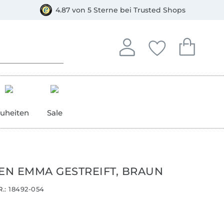
orkasse
4.87 von 5 Sterne bei Trusted Shops
In deinem Konto anmelden o
Du hast keine Artike
Du hast kein
Anmelden
Deine Favorite
Dein W
uheiten
Sale
N EMMA GESTREIFT, BRAUN
.:
18492-054