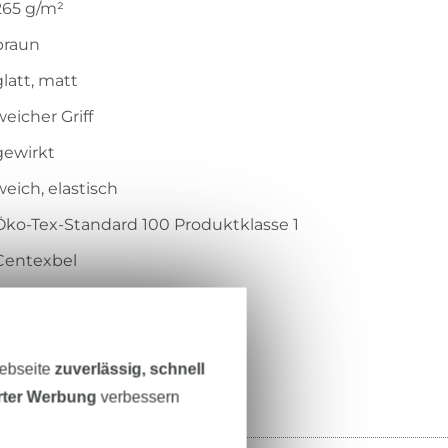
265 g/m²
braun
glatt, matt
weicher Griff
gewirkt
weich, elastisch
Öko-Tex-Standard 100 Produktklasse 1
Centexbel
1909104
18492-054
Webseite
zuverlässig, schnell
erter Werbung
verbessern