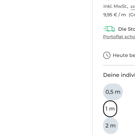
inkl. MwSt.,
zz
9,95 € / m
(Gr
Heute bes
Deine indiv
0,5 m
1 m
2 m