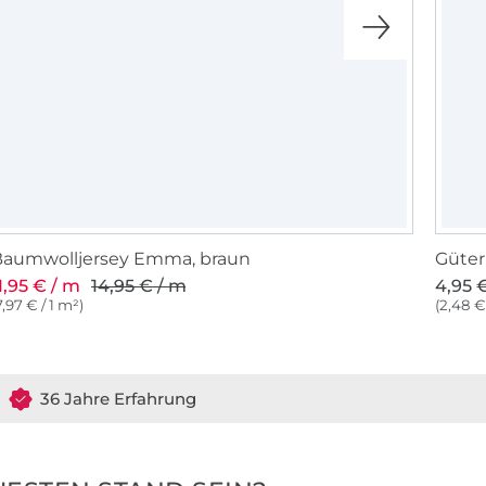
Baumwolljersey Emma, braun
Güter
1,95 € / m
14,95 € / m
4,95 €
7,97 € / 1 m²)
(2,48 €
36 Jahre Erfahrung