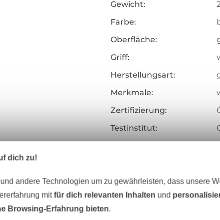
Gewicht:
Farbe:
Oberfläche:
Griff:
Herstellungsart:
Merkmale:
Zertifizierung:
Testinstitut:
Zertifikatsnummer:
f dich zu!
Art.Nr.:
 und andere Technologien um zu gewährleisten, dass unsere 
Hersteller-Kontaktdaten
zererfahrung mit
für dich relevanten Inhalten
und
personalisi
e Browsing-Erfahrung bieten
.