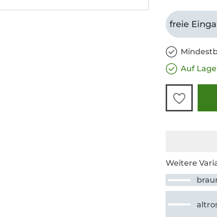
freie Eing
Mindestb
Auf Lage
Weitere Vari
brau
altro