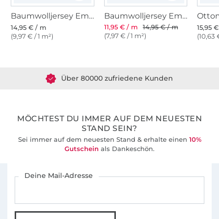
Baumwolljersey Emma gestreift, helloliv
Baumwolljersey Emma, helloliv
11,95 € / m
14,95 € / m
14,95 € / m
15,95 
(7,97 € / 1 m²)
(9,97 € / 1 m²)
(10,63 
Über 1.8 Millionen Meter Stoff versandfertig
Über 80000 zufriedene Kunden
36 Jahre Erfahrung
MÖCHTEST DU IMMER AUF DEM NEUESTEN
STAND SEIN?
Sei immer auf dem neuesten Stand & erhalte einen
10%
Gutschein
als Dankeschön.
Für den Stoffe Hemmers Newsletter anmelden
Deine Mail-Adresse