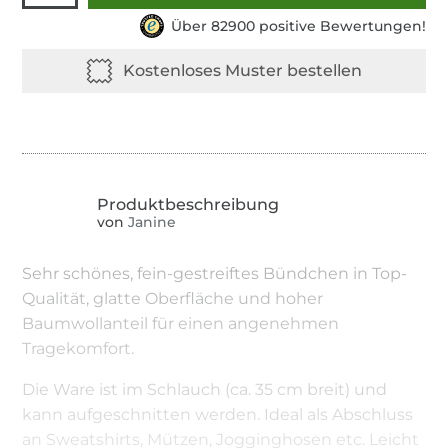
Über 82900 positive Bewertungen!
von
Janine
Sehr schönes, fein-gestreiftes Bündchen in Top-
Qualität, glatte Oberfläche und hoher
Baumwollanteil für einen angenehmen
Tragekomfort.
Die Ware ist im Schlauch (ca. 35 cm breit) und
kann aufgeschnitten werden. Ideal als Abschluss
an Sweatshirts, Mützen, Jogginghosen etc. Leicht