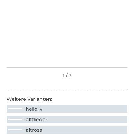
Weitere Varianten:
helloliv
altflieder
altrosa