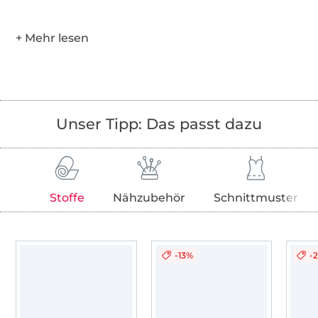
Hersteller-Kontaktdaten
Unser Tipp: Das passt dazu
Stoffe
Nähzubehör
Schnittmuster
-13%
-