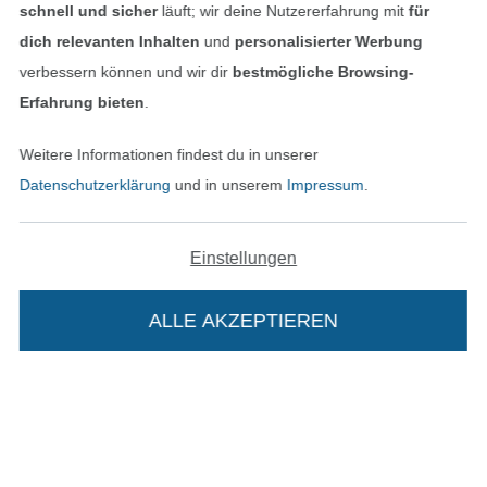
schnell und sicher
läuft; wir deine Nutzererfahrung mit
für
dich relevanten Inhalten
und
personalisierter Werbung
verbessern können und wir dir
bestmögliche Browsing-
Unsere Versandpartner
Erfahrung bieten
.
Weitere Informationen findest du in unserer
Datenschutzerklärung
und in unserem
Impressum
.
In den deutschen Shop wechseln (aktuell gewählt
Einstellungen
Impressum
ALLE AKZEPTIEREN
AGB
Datenschutz
Widerrufsrecht
Die Stoffe Hemmers Portoflat: