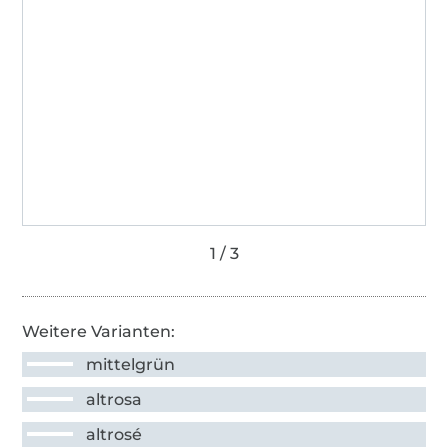
Weitere Varianten:
mittelgrün
altrosa
altrosé