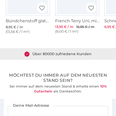
Bündchenstoff glatt, mittelgrün
French Terry Uni, mittelgrün
13,95 € / m
15,95 € / m
6,95 € 
8,95 € / m
(9,00 € / 1 m²)
(13,56 € / 1 m²)
Über 1.8 Millionen Meter Stoff versandfertig
Über 80000 zufriedene Kunden
36 Jahre Erfahrung
MÖCHTEST DU IMMER AUF DEM NEUESTEN
STAND SEIN?
Sei immer auf dem neuesten Stand & erhalte einen
10%
Gutschein
als Dankeschön.
Für den Stoffe Hemmers Newsletter anmelden
Deine Mail-Adresse