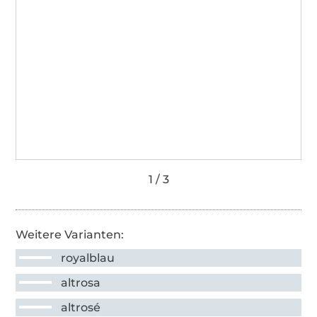
Weitere Varianten:
royalblau
altrosa
altrosé