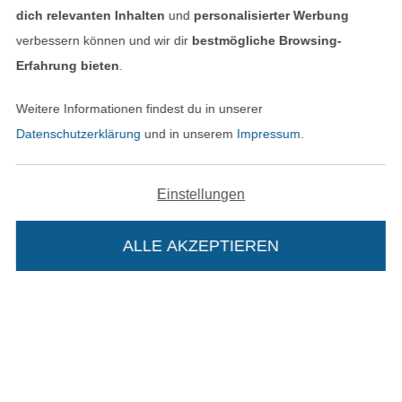
dich relevanten Inhalten
und
personalisierter Werbung
verbessern können und wir dir
bestmögliche Browsing-
Unsere Versandpartner
Erfahrung bieten
.
Weitere Informationen findest du in unserer
Datenschutzerklärung
und in unserem
Impressum
.
In den deutschen Shop wechseln (aktuell gewählt
Einstellungen
Impressum
ALLE AKZEPTIEREN
AGB
Datenschutz
Widerrufsrecht
Die Stoffe Hemmers Portoflat:
Kontakt