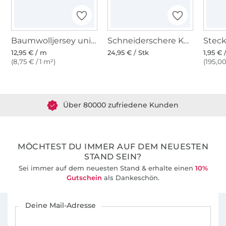
Baumwolljersey uni, royalblau
Schneiderschere KAI 21 cm, schwarz
12,95 € / m
24,95 € / Stk
1,95 € 
(8,75 € / 1 m²)
(195,00
Über 1.8 Millionen Meter Stoff versandfertig
Über 80000 zufriedene Kunden
36 Jahre Erfahrung
MÖCHTEST DU IMMER AUF DEM NEUESTEN
STAND SEIN?
Sei immer auf dem neuesten Stand & erhalte einen
10%
Gutschein
als Dankeschön.
Für den Stoffe Hemmers Newsletter anmelden
Deine Mail-Adresse