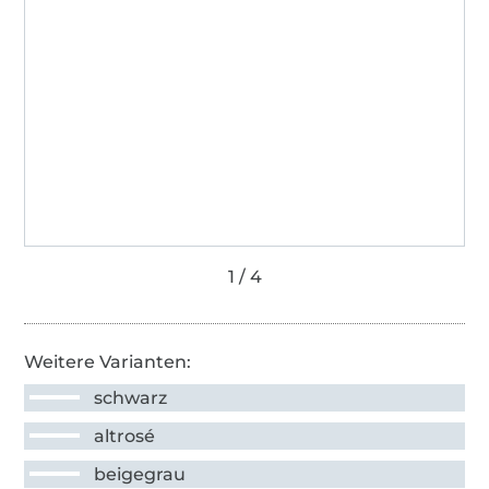
Weitere Varianten:
schwarz
altrosé
beigegrau