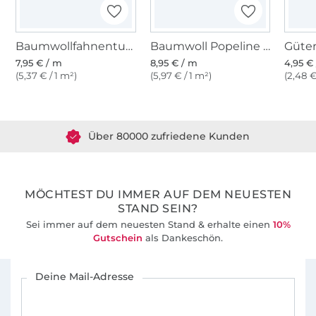
Baumwollfahnentuch, schwarz
Baumwoll Popeline schwarz
7,95 € / m
8,95 € / m
4,95 € 
(5,37 € / 1 m²)
(5,97 € / 1 m²)
(2,48 €
Über 1.8 Millionen Meter Stoff versandfertig
Über 80000 zufriedene Kunden
36 Jahre Erfahrung
MÖCHTEST DU IMMER AUF DEM NEUESTEN
STAND SEIN?
Sei immer auf dem neuesten Stand & erhalte einen
10%
Gutschein
als Dankeschön.
Für den Stoffe Hemmers Newsletter anmelden
Deine Mail-Adresse