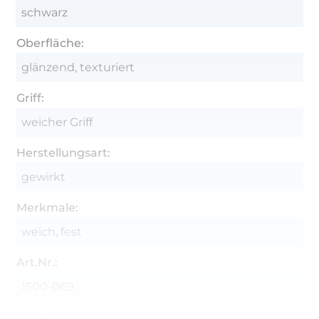
schwarz
Oberfläche:
glänzend, texturiert
Griff:
weicher Griff
Herstellungsart:
gewirkt
Merkmale:
weich, fest
Art.Nr.:
1500-069