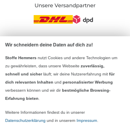
Unsere Versandpartner
In den deutschen Shop wechseln (aktuell gewählt
Wir schneidern deine Daten auf dich zu!
Impressum
Stoffe Hemmers
nutzt Cookies und andere Technologien um
zu gewährleisten, dass unsere Webseite
zuverlässig,
AGB
schnell und sicher
läuft; wir deine Nutzererfahrung mit
für
dich relevanten Inhalten
und
personalisierter Werbung
Datenschutz
verbessern können und wir dir
bestmögliche Browsing-
Erfahrung bieten
.
Widerrufsrecht
Weitere Informationen findest du in unserer
Kontakt
Datenschutzerklärung
und in unserem
Impressum
.
Bestellung widerrufen