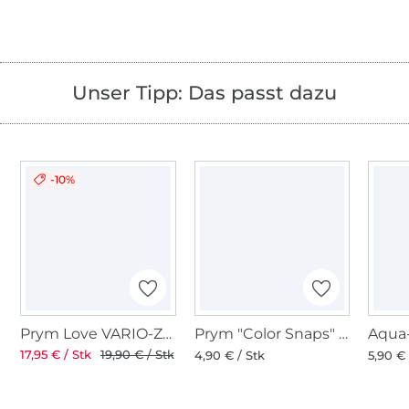
Unser Tipp: Das passt dazu
-10%
Prym Love VARIO-Zange
Prym "Color Snaps" Werkzeug-Set
17,95 € / Stk
19,90 € / Stk
4,90 € / Stk
5,90 € 
Über 1.8 Millionen Meter Stoff versandfertig