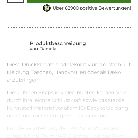
Über 82900 positive Bewertungen!
von
Daniela
Diese Druckknöpfe sind dekorativ und einfach auf
Kleidung, Taschen, Handyhüllen oder als Deko
anzubringen.
Die kultigen Snaps in vielen bunten Farben sind
durch ihre leichte Schlusskraft sowie das stabile
Kunststoff-Material vor allem für Babybekleidung
und Kinderbekleidung bestens geeignet.
Für die Verarbeitung der "KAMsnaps" werden
zusätzlich die Prym VARIO-Zange und das Prym