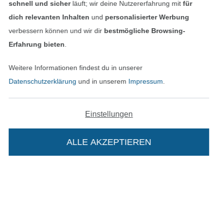
In den deutschen Shop wechseln (aktuell gewählt
schnell und sicher
läuft; wir deine Nutzererfahrung mit
für
dich relevanten Inhalten
und
personalisierter Werbung
Impressum
verbessern können und wir dir
bestmögliche Browsing-
Erfahrung bieten
.
AGB
Weitere Informationen findest du in unserer
Datenschutz
Datenschutzerklärung
und in unserem
Impressum
.
Widerrufsrecht
Einstellungen
Kontakt
ALLE AKZEPTIEREN
Bestellung widerrufen
Finde mehr Inspiration
Die Stoffe Hemmers Portoflat: