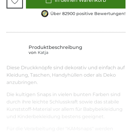
In deinen Warenkorb
Über 82900 positive Bewertungen!
von
Katja
Diese Druckknöpfe sind dekorativ und einfach auf
Kleidung, Taschen, Handyhüllen oder als Deko
anzubringen.
Die kultigen Snaps in vielen bunten Farben sind
durch ihre leichte Schlusskraft sowie das stabile
Kunststoff-Material vor allem für Babybekleidung
und Kinderbekleidung bestens geeignet.
Für die Verarbeitung der "KAMsnaps" werden