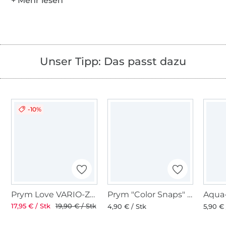
Unser Tipp: Das passt dazu
-10%
Prym Love VARIO-Zange
Prym "Color Snaps" Werkzeug-Set
17,95 € / Stk
19,90 € / Stk
4,90 € / Stk
5,90 € 
Über 1.8 Millionen Meter Stoff versandfertig