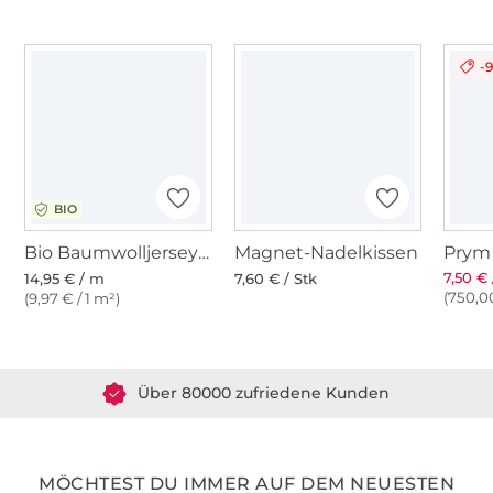
-
BIO
Bio Baumwolljersey Organic, altrosa
Magnet-Nadelkissen
7,50 € 
14,95 € / m
7,60 € / Stk
(750,00
(9,97 € / 1 m²)
Über 1.8 Millionen Meter Stoff versandfertig
Über 80000 zufriedene Kunden
36 Jahre Erfahrung
MÖCHTEST DU IMMER AUF DEM NEUESTEN