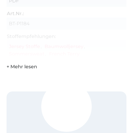
PDF
Art.Nr.:
BT-P1184
Stoffempfehlungen:
Jersey Stoffe
Baumwolljersey
Sommersweat
French Terry