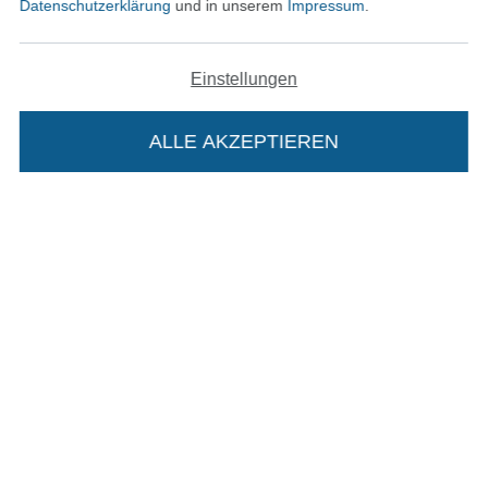
Datenschutzerklärung
und in unserem
Impressum
.
Datenschutz
Widerrufsrecht
Einstellungen
Kontakt
ALLE AKZEPTIEREN
In deinen Warenkorb
Bestellung widerrufen
Finde mehr Inspiration