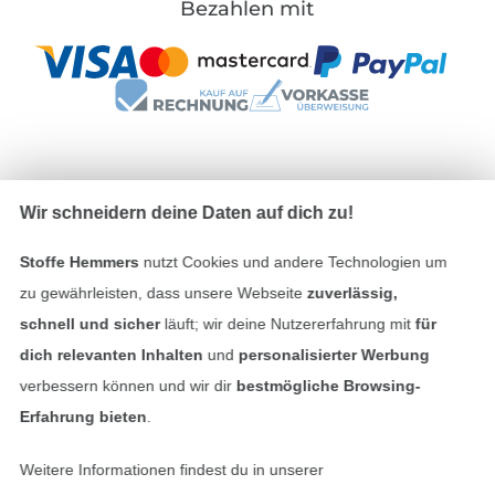
Bezahlen mit
Unsere Versandpartner
Wir schneidern deine Daten auf dich zu!
Stoffe Hemmers
nutzt Cookies und andere Technologien um
zu gewährleisten, dass unsere Webseite
zuverlässig,
schnell und sicher
läuft; wir deine Nutzererfahrung mit
für
In den deutschen Shop wechseln (aktuell gewählt
dich relevanten Inhalten
und
personalisierter Werbung
verbessern können und wir dir
bestmögliche Browsing-
Impressum
Erfahrung bieten
.
AGB
Weitere Informationen findest du in unserer