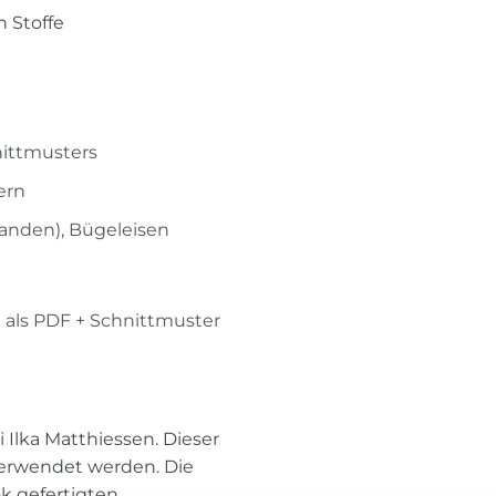
n Stoffe
ittmusters
ern
handen), Bügeleisen
g als PDF + Schnittmuster
 Ilka Matthiessen. Dieser
 verwendet werden. Die
k gefertigten