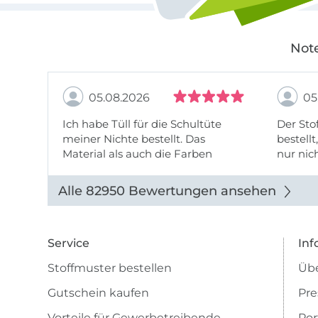
Note
05.08.2026
05
Ich habe Tüll für die Schultüte
Der Stof
meiner Nichte bestellt. Das
bestellt
Material als auch die Farben
nur nic
entsprechen der Beschreibung u
getopp
Abbildung u sieht toll aus. Die
Alle 82950 Bewertungen ansehen
Lieferung erfolgte zügig u auch
das Pre ...
Service
Inf
Stoffmuster bestellen
Übe
Gutschein kaufen
Pre
Vorteile für Gewerbetreibende
Por