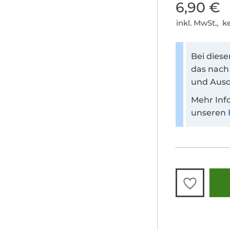
6,90 €
inkl. MwSt., 
Bei dies
das nach
und Ausd
Mehr Inf
unseren