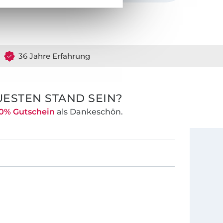
r optimalen
keit der
chnitte, Ärmel
n, bebilderten
36 Jahre Erfahrung
r ihre
.
ESTEN STAND SEIN?
0% Gutschein
als Dankeschön.