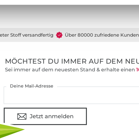
keine Konfektionsgröße kennt. Neben de
Passform ist mir auch die Wandlungsfähig
Schnitte durch unterschiedliche Halsauss
oder Längen wichtig. Mit den ausführliche
eter Stoff versandfertig
Über 80000 zufriedene Kunden
Nähanleitungen können auch Nähanfänge
individuelle Lieblingsgarderobe anfertigen
MÖCHTEST DU IMMER AUF DEM NEU
Sei immer auf dem neuesten Stand & erhalte einen
1
Deine Mail-Adresse
Jetzt anmelden