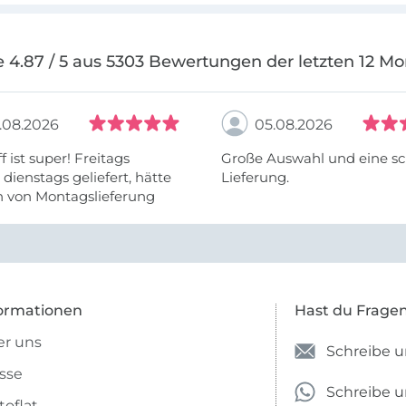
 4.87 / 5 aus 5303 Bewertungen der letzten 12 M
.08.2026
05.08.2026
f ist super! Freitags
Große Auswahl und eine sc
, dienstags geliefert, hätte
Lieferung.
h von Montagslieferung
t werden können.
ormationen
Hast du Frage
r uns
Schreibe u
sse
Schreibe 
toflat