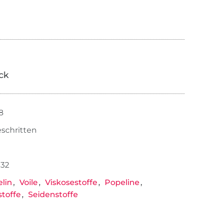
ick
8
eschritten
132
lin
Voile
Viskosestoffe
Popeline
stoffe
Seidenstoffe