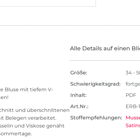
Alle Details auf einen Bl
Größe:
34 - 5
Schwierigkeitsgrad:
fortg
e Bluse mit tiefem V-
Inhalt:
PDF
hen!
Art.Nr.:
ERB-
schnitt und überschnittenen
Stoffempfehlungen:
Musse
t Belegen verarbeitet.
Satin
sselin und Viskose genäht
e Sommertage.