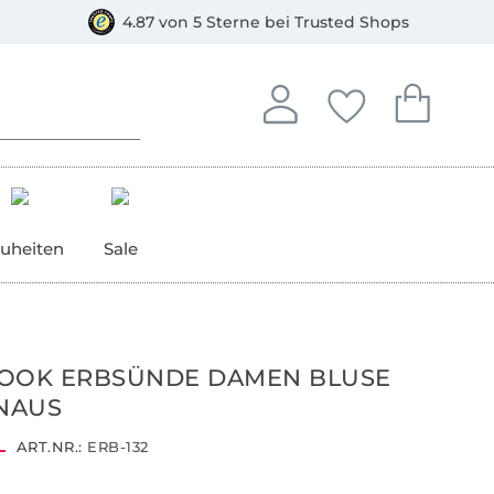
orkasse
4.87 von 5 Sterne bei Trusted Shops
In deinem Konto anmelden o
Du hast keine Artike
Du hast kein
Anmelden
Deine Favorite
Dein W
uheiten
Sale
BOOK ERBSÜNDE DAMEN BLUSE
NAUS
ART.NR.:
ERB-132