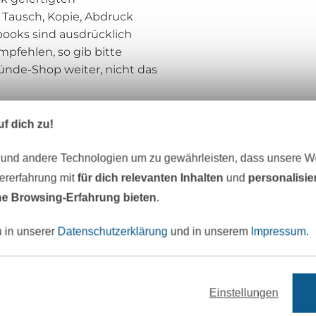
Tausch, Kopie, Abdruck
ebooks sind ausdrücklich
pfehlen, so gib bitte
ünde-Shop weiter, nicht das
f dich zu!
erbsünde
 und andere Technologien um zu gewährleisten, dass unsere 
zererfahrung mit
für dich relevanten Inhalten
und
personalisi
Mein Name ist Ilka, ich bin 52 Jahre alt un
e Browsing-Erfahrung bieten
.
Töchtern im Alter von 11, 22 und 24 Jahren.
u in unserer
Datenschutzerklärung
und in unserem
Impressum
.
Seit 2013 entwickle ich gemeinsam mit ei
professionellen Schnittdirectrice und mei
Mitarbeiterin Katrin Schnittmuster mit F
Einstellungen
bis Größe 58. Mein Ziel ist es, das Körper
Frauen zu verbessern und zu zeigen, dass