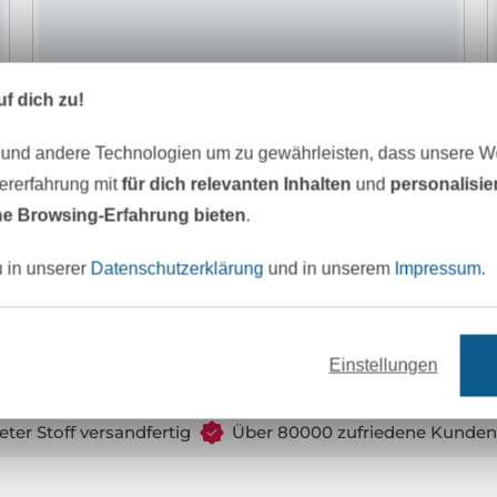
f dich zu!
 und andere Technologien um zu gewährleisten, dass unsere 
zererfahrung mit
für dich relevanten Inhalten
und
personalisi
e Browsing-Erfahrung bieten
.
u in unserer
Datenschutzerklärung
und in unserem
Impressum
.
Bambus Jersey Uni, helloliv
O
14,95 € / m
1
(9,97 € / 1 m²)
(
Einstellungen
eter Stoff versandfertig
Über 80000 zufriedene Kunden