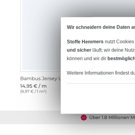
Wir schneidern deine Daten au
Stoffe Hemmers
nutzt Cookies
und sicher
läuft; wir deine Nut
können und wir dir
bestmöglich
Weitere Informationen findest d
Bambus Jersey Uni, stahlblau
14,95 € / m
(9,97 € / 1 m²)
Über 1.8 Millionen M