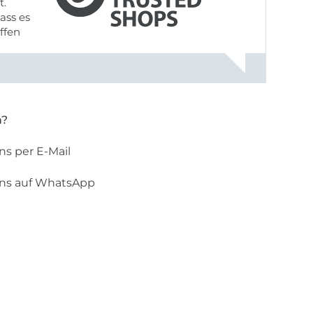
t.
ass es
offen
gestreift
rt, dass
n?
ns per E-Mail
uns auf WhatsApp