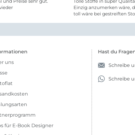
 und Preise sehr gut.
Tolle Stoffe in super Qualitä
wieder
Einzig anzumerken wäre, d
toll wäre bei gestreiften St
vielleicht längs- oder- quer
anzugeben. Mir ist es passie
ich nicht genug über die ...
ormationen
Hast du Frage
r uns
Schreibe u
sse
Schreibe 
toflat
sandkosten
lungsarten
rtnerprogramm
os für E-Book Designer