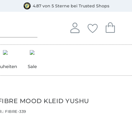
orkasse
4.87 von 5 Sterne bei Trusted Shops
In deinem Konto anmelden o
Du hast keine Artike
Du hast kein
Anmelden
Deine Favorite
Dein W
uheiten
Sale
FIBRE MOOD KLEID YUSHU
.:
FIBRE-339