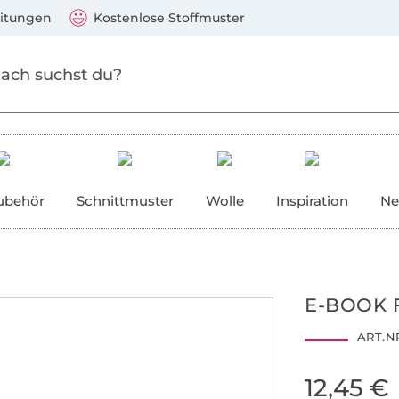
Zum Hauptinhalt springen
Weiter zur Suche
)
Visa, Mastercard, PayPal, Giropay, Kauf auf Rechnung, V
eitungen
Kostenlose Stoffmuster
ubehör
Schnittmuster
Wolle
Inspiration
Ne
E-BOOK 
ART.NR
12,45 €