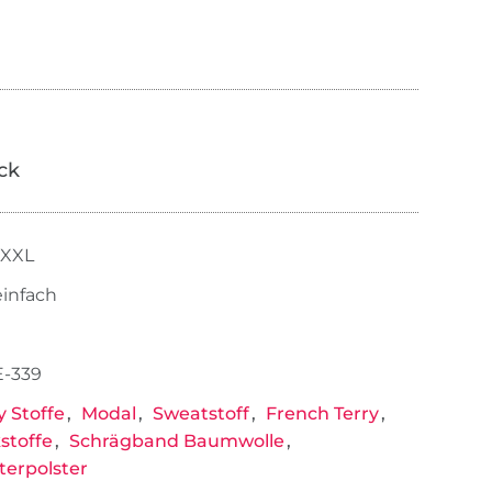
ick
XXXL
einfach
E-339
y Stoffe
Modal
Sweatstoff
French Terry
kstoffe
Schrägband Baumwolle
terpolster