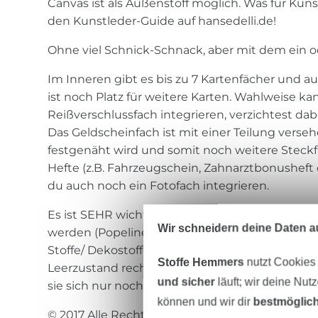
Canvas ist als Außenstoff möglich. Was für Kun
den Kunstleder-Guide auf hansedelli.de!
Ohne viel Schnick-Schnack, aber mit dem ein o
Im Inneren gibt es bis zu 7 Kartenfächer und a
ist noch Platz für weitere Karten. Wahlweise ka
Reißverschlussfach integrieren, verzichtest dabe
Das Geldscheinfach ist mit einer Teilung verse
festgenäht wird und somit noch weitere Steckfä
Hefte (z.B. Fahrzeugschein, Zahnarztbonusheft o
du auch noch ein Fotofach integrieren.
Es ist SEHR wichtig, dass für innen nur DÜNN
Wir schneidern deine Daten au
werden (Popeline o.Ä., max. 135g/qm)! Verwend
Stoffe/ Dekostoffe und keinen Canvas, denn son
Stoffe Hemmers
nutzt Cookies
Leerzustand recht dick und im gefüllten Zusta
und sicher
läuft; wir deine Nut
sie sich nur noch schwer schließen lässt.
können und wir dir
bestmöglich
© 2017 Alle Rechte dieser Anleitung liegen bei Li