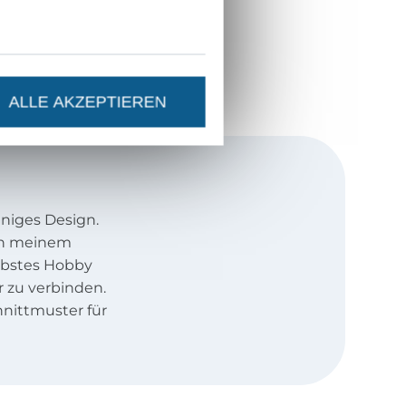
ALLE AKZEPTIEREN
niges Design.
ach meinem
ebstes Hobby
 zu verbinden.
nittmuster für
 unisex
et sind.
 Nähanleitungen