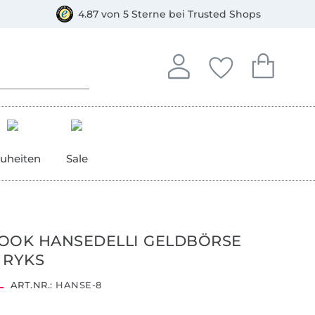
orkasse
4.87 von 5 Sterne bei Trusted Shops
In deinem Konto anmelden o
Du hast keine Artike
Du hast kein
Anmelden
Deine Favorite
Dein W
uheiten
Sale
OOK HANSEDELLI GELDBÖRSE
 RYKS
ART.NR.:
HANSE-8