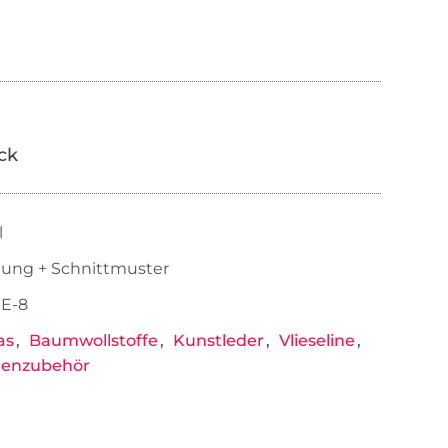
ick
l
tung + Schnittmuster
E-8
as
Baumwollstoffe
Kunstleder
Vlieseline
henzubehör