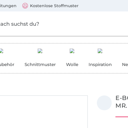
Zum Hauptinhalt springen
Weiter zur Suche
)
Visa, Mastercard, PayPal, Giropay, Kauf auf Rechnung, V
eitungen
Kostenlose Stoffmuster
ubehör
Schnittmuster
Wolle
Inspiration
Ne
E-B
MR.