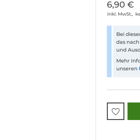
6,90 €
inkl. MwSt., 
Bei dies
das nach
und Ausd
Mehr Inf
unseren