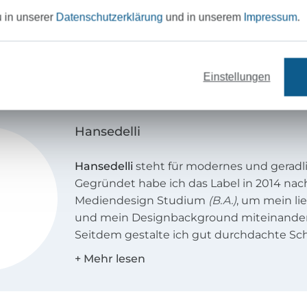
aufen möchtest, erwirb
u in unserer
Datenschutzerklärung
und in unserem
Impressum
.
edelli.de Das Kopieren und
le ist NICHT gestattet. Für
übernommen werden.
Einstellungen
Hansedelli
Hansedelli
steht für modernes und geradli
Gegründet habe ich das Label in 2014 n
Mediendesign Studium
(B.A.)
, um mein li
und mein Designbackground miteinander
Seitdem gestalte ich gut durchdachte Sch
Taschen und Accessoires, von denen viele
gehalten und/oder auch für Kinder geeign
Bei Hansedelli findet ihr sehr detaillierte