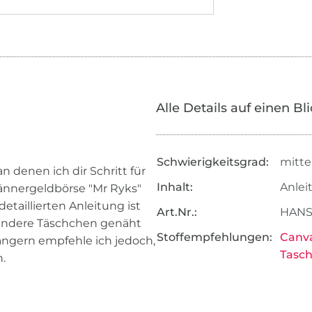
Alle Details auf einen Bl
Schwierigkeitsgrad:
mitte
n denen ich dir Schritt für
Inhalt:
Anlei
Männergeldbörse "Mr Ryks"
taillierten Anleitung ist
Art.Nr.:
HANS
 andere Täschchen genäht
Stoffempfehlungen:
Canv
ängern empfehle ich jedoch,
Tasc
.