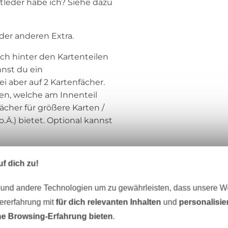
stleder habe ich? Siehe dazu
der anderen Extra.
uch hinter den Kartenteilen
nnst du ein
i aber auf 2 Kartenfächer.
hen, welche am Innenteil
cher für größere Karten /
.Ä.) bietet. Optional kannst
E Baumwollstoffe verwendet
f dich zu!
e für innen KEINE dickeren
st ist die Börse schon im
 und andere Technologien um zu gewährleisten, dass unsere 
nd dann noch dicker, sodass
zererfahrung mit
für dich relevanten Inhalten
und
personalisi
e Browsing-Erfahrung bieten
.
sa Kienzle - Hansedelli. Falls