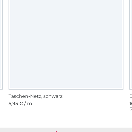
Taschen-Netz, schwarz
D
5,95 € / m
1
(