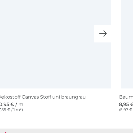
ekostoff Canvas Stoff uni braungrau
Baumw
0,95 € / m
8,95 
7,55 € / 1 m²)
(5,97 € 