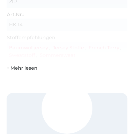
ZIP
Art.Nr.:
HK-14
Stoffempfehlungen:
Baumwolljersey
Jersey Stoffe
French Terry
Sweatstoff
Sommersweat