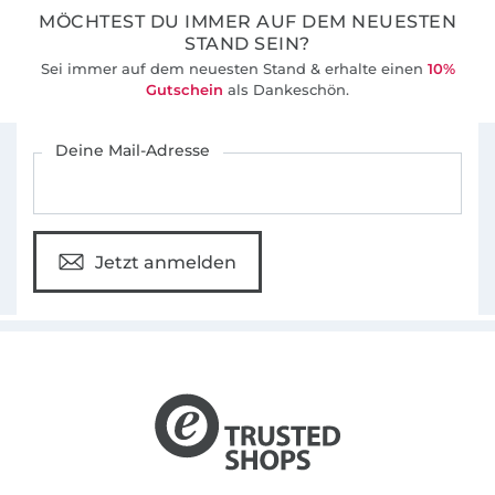
Es wurde deshalb jüngst etwas stiller um Herr
MÖCHTEST DU IMMER AUF DEM NEUESTEN
STAND SEIN?
knirps, was aber nicht bedeutet, dass ich euch
Sei immer auf dem neuesten Stand & erhalte einen
10%
keine weiteren Schnitte liefere. Irgendwo
Gutschein
als Dankeschön.
muss meine Kreativität ja hin!
Für den Stoffe Hemmers Newsletter anmelden
Deine Mail-Adresse
Jetzt anmelden