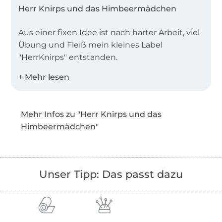
Herr Knirps und das Himbeermädchen
Aus einer fixen Idee ist nach harter Arbeit, viel
Übung und Fleiß mein kleines Label
"HerrKnirps" entstanden.
Herr Knirps ist für mich die ideale Basis einen
Ausgleich zum Alltagsstress zu finden.
Mehr Infos zu "Herr Knirps und das
Inspiration und Motivation war von Anfang an
Himbeermädchen"
mein kleiner Sonnenschein Finnik, der mich
im Mai 2016 zur Mama gemacht hat.
Für ihn habe ich das Nähen gelernt und in
Unser Tipp: Das passt dazu
Allem was ich nähe steckt die Liebe, die mich
dieser kleine Mensch zu fühlen gelehrt hat.
Durch die Geburt meines Himbeermädchens