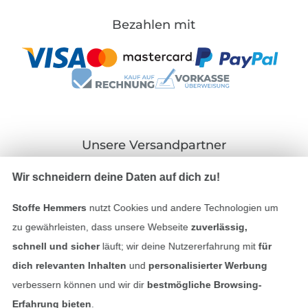
Bezahlen mit
Unsere Versandpartner
Wir schneidern deine Daten auf dich zu!
Stoffe Hemmers
nutzt Cookies und andere Technologien um
zu gewährleisten, dass unsere Webseite
zuverlässig,
In den deutschen Shop wechseln (aktuell gewählt
schnell und sicher
läuft; wir deine Nutzererfahrung mit
für
dich relevanten Inhalten
und
personalisierter Werbung
Impressum
verbessern können und wir dir
bestmögliche Browsing-
AGB
Erfahrung bieten
.