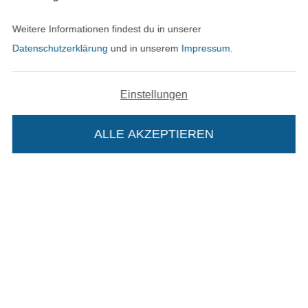
Datenschutz
Weitere Informationen findest du in unserer
Datenschutzerklärung
und in unserem
Impressum
.
Widerrufsrecht
Kontakt
Einstellungen
Bestellung widerrufen
ALLE AKZEPTIEREN
In deinen Warenkorb
Finde mehr Inspiration